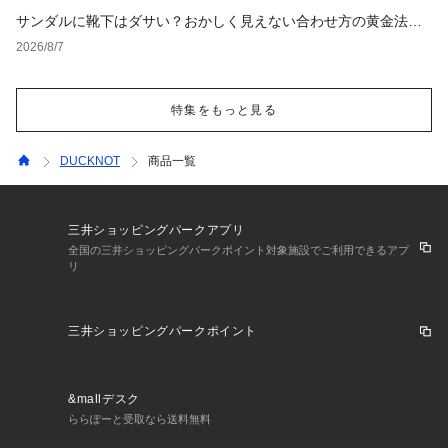
サンダルに靴下はダサい？おかしく見えない合わせ方の黄金法則
と男女別おすすめコーデ
2026/8/7
特集をもっと見る
DUCKNOT
商品一覧
三井ショッピングパークアプリ
全国の三井ショッピングパークポイント対象施設でご利用できるアプ
リ
三井ショッピングパークポイント
&mallデスク
ららぽーと受取なら送料無料