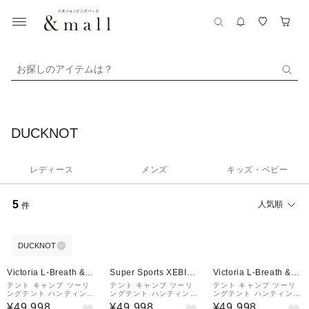
お探しのアイテムは？
DUCKNOT
レディース
メンズ
キッズ・ベビー
5
人気順
件
DUCKNOT
¥1,000
¥1,000
¥1,000
クーポン
クーポン
クーポン
Victoria L-Breath &m
Super Sports XEBIO
Victoria L-Breath &m
all店
&mall店
all店
テント キャンプ ツーリ
テント キャンプ ツーリ
テント キャンプ ツーリ
ングテント ハンティング
ングテント ハンティング
ングテント ハンティング
ヘキサ T/C (2022年度
ヘキサ T/C (2022年度
ヘキサ T/C (2022年度
¥49,998
¥49,998
¥49,998