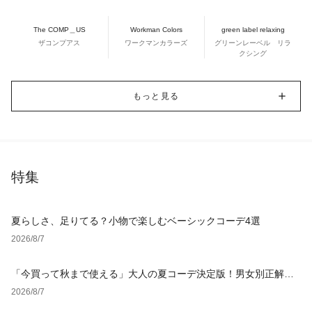
The COMP＿US
Workman Colors
green label relaxing
ザコンプアス
ワークマンカラーズ
グリーンレーベル リラ
クシング
もっと見る
特集
夏らしさ、足りてる？小物で楽しむベーシックコーデ4選
2026/8/7
「今買って秋まで使える」大人の夏コーデ決定版！男女別正解ス
タイルとNGな着こなし
2026/8/7