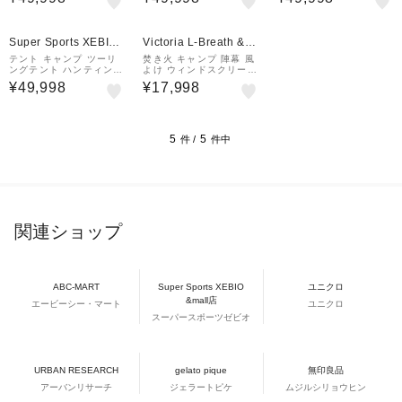
版) 722201 オリーブド
版) 722201 オリーブド
版) 722201 コヨーテ ア
ラブ アウトドア
ラブ アウトドア
ウトドア
¥1,000
¥1,000
クーポン
クーポン
Super Sports XEBIO
Victoria L-Breath &m
&mall店
all店
テント キャンプ ツーリ
焚き火 キャンプ 陣幕 風
ングテント ハンティング
よけ ウィンドスクリーン
ヘキサ T/C (2022年度
BST 723103
¥49,998
¥17,998
版) 722201 コヨーテ ア
ウトドア
5
5
件 /
件中
関連ショップ
ABC-MART
Super Sports XEBIO
ユニクロ
&mall店
エービーシー・マート
ユニクロ
スーパースポーツゼビオ
URBAN RESEARCH
gelato pique
無印良品
アーバンリサーチ
ジェラートピケ
ムジルシリョウヒン