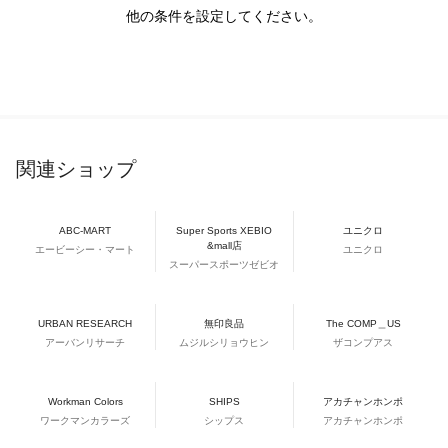
他の条件を設定してください。
関連ショップ
ABC-MART
Super Sports XEBIO
ユニクロ
&mall店
エービーシー・マート
ユニクロ
スーパースポーツゼビオ
URBAN RESEARCH
無印良品
The COMP＿US
アーバンリサーチ
ムジルシリョウヒン
ザコンプアス
Workman Colors
SHIPS
アカチャンホンポ
ワークマンカラーズ
シップス
アカチャンホンポ