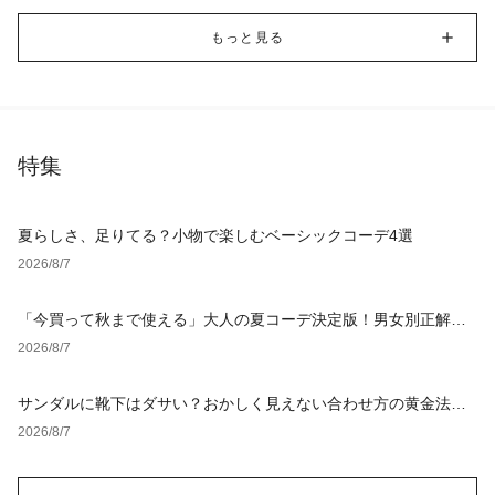
もっと見る
特集
夏らしさ、足りてる？小物で楽しむベーシックコーデ4選
2026/8/7
「今買って秋まで使える」大人の夏コーデ決定版！男女別正解ス
タイルとNGな着こなし
2026/8/7
サンダルに靴下はダサい？おかしく見えない合わせ方の黄金法則
と男女別おすすめコーデ
2026/8/7