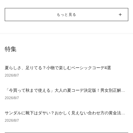
もっと見る
特集
夏らしさ、足りてる？小物で楽しむベーシックコーデ4選
2026/8/7
「今買って秋まで使える」大人の夏コーデ決定版！男女別正解ス
タイルとNGな着こなし
2026/8/7
サンダルに靴下はダサい？おかしく見えない合わせ方の黄金法則
と男女別おすすめコーデ
2026/8/7