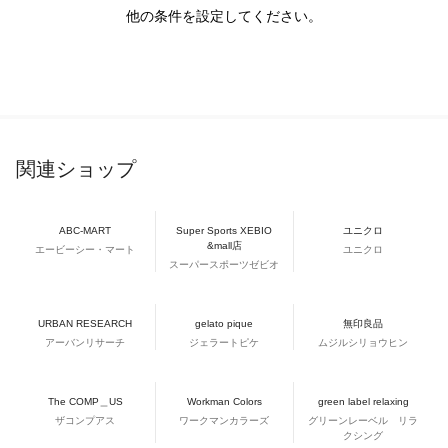
他の条件を設定してください。
関連ショップ
ABC-MART
Super Sports XEBIO
ユニクロ
&mall店
エービーシー・マート
ユニクロ
スーパースポーツゼビオ
URBAN RESEARCH
gelato pique
無印良品
アーバンリサーチ
ジェラートピケ
ムジルシリョウヒン
The COMP＿US
Workman Colors
green label relaxing
ザコンプアス
ワークマンカラーズ
グリーンレーベル リラ
クシング