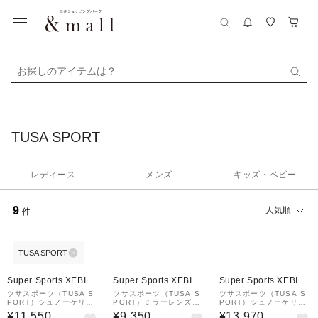
お探しのアイテムは？
TUSA SPORT
レディース
メンズ
キッズ・ベビー
9
人気順
件
TUSA SPORT
¥1,000
¥1,000
¥1,000
クーポン
クーポン
クーポン
Super Sports XEBIO
Super Sports XEBIO
Super Sports XEBIO
&mall店
&mall店
&mall店
ツサスポーツ（TUSA S
ツサスポーツ（TUSA S
ツサスポーツ（TUSA S
PORT）シュノーケリン
PORT）ミラーレンズシ
PORT）シュノーケリン
グ プロシリーズ二眼 2点
ュノーケル2点セット 25
グ プロシリーズミラー 2
¥11,550
¥9,350
¥13,970