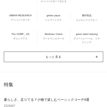
スーパースポーツゼビオ
URBAN RESEARCH
gelato pique
無印良品
アーバンリサーチ
ジェラートピケ
ムジルシリョウヒン
The COMP＿US
Workman Colors
green label relaxing
ザコンプアス
ワークマンカラーズ
グリーンレーベル リラ
クシング
もっと見る
特集
夏らしさ、足りてる？小物で楽しむベーシックコーデ4選
2026/8/7