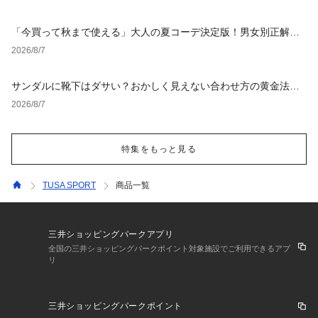
「今買って秋まで使える」大人の夏コーデ決定版！男女別正解ス
タイルとNGな着こなし
2026/8/7
サンダルに靴下はダサい？おかしく見えない合わせ方の黄金法則
と男女別おすすめコーデ
2026/8/7
特集をもっと見る
TUSA SPORT
商品一覧
三井ショッピングパークアプリ
全国の三井ショッピングパークポイント対象施設でご利用できるアプ
リ
三井ショッピングパークポイント