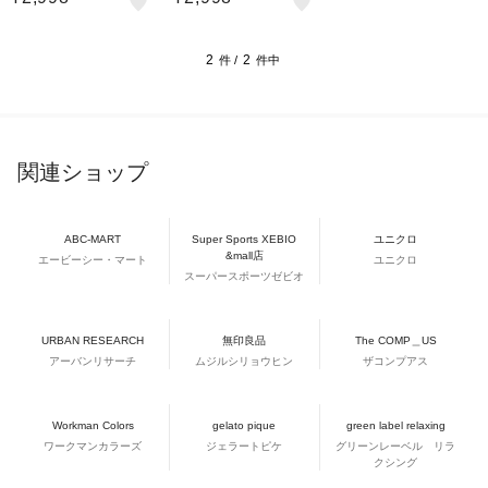
2
2
件 /
件中
関連ショップ
ABC-MART
Super Sports XEBIO
ユニクロ
&mall店
エービーシー・マート
ユニクロ
スーパースポーツゼビオ
URBAN RESEARCH
無印良品
The COMP＿US
アーバンリサーチ
ムジルシリョウヒン
ザコンプアス
Workman Colors
gelato pique
green label relaxing
ワークマンカラーズ
ジェラートピケ
グリーンレーベル リラ
クシング