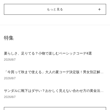
もっと見る
特集
夏らしさ、足りてる？小物で楽しむベーシックコーデ4選
2026/8/7
「今買って秋まで使える」大人の夏コーデ決定版！男女別正解ス
タイルとNGな着こなし
2026/8/7
サンダルに靴下はダサい？おかしく見えない合わせ方の黄金法則
と男女別おすすめコーデ
2026/8/7