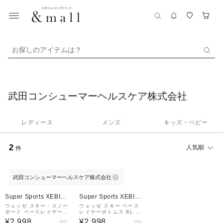
お探しのアイテムは？
武田コンシューマーヘルスケア株式会社
レディース
メンズ
キッズ・ベビー
2
人気順
件
武田コンシューマーヘルスケア株式会社
Super Sports XEBIO
Super Sports XEBIO
&mall店
&mall店
ウェッゼ スキー・スノー
ウェッゼ スキー ベース
ボード ベースレイヤー
レイヤーボトムス BL 50
トップス 500 8759460
0 8759473
¥2,998
¥2,998