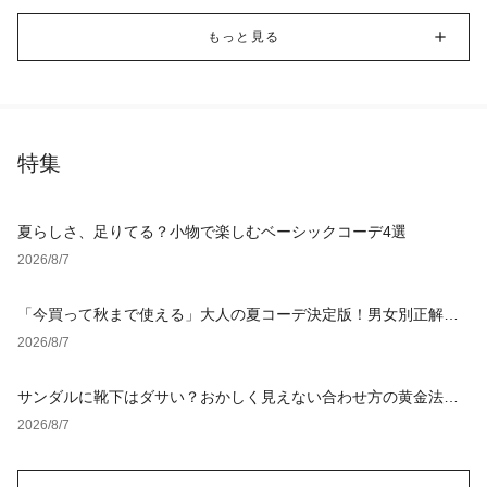
もっと見る
特集
夏らしさ、足りてる？小物で楽しむベーシックコーデ4選
2026/8/7
「今買って秋まで使える」大人の夏コーデ決定版！男女別正解ス
タイルとNGな着こなし
2026/8/7
サンダルに靴下はダサい？おかしく見えない合わせ方の黄金法則
と男女別おすすめコーデ
2026/8/7