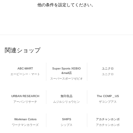
他の条件を設定してください。
関連ショップ
ABC-MART
Super Sports XEBIO
ユニクロ
&mall店
エービーシー・マート
ユニクロ
スーパースポーツゼビオ
URBAN RESEARCH
無印良品
The COMP＿US
アーバンリサーチ
ムジルシリョウヒン
ザコンプアス
Workman Colors
SHIPS
アカチャンホンポ
ワークマンカラーズ
シップス
アカチャンホンポ