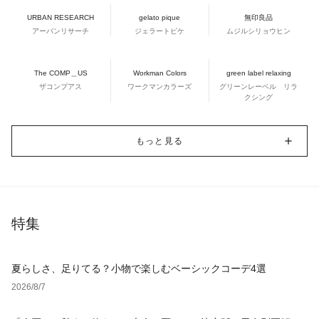
URBAN RESEARCH
gelato pique
無印良品
アーバンリサーチ
ジェラートピケ
ムジルシリョウヒン
The COMP＿US
Workman Colors
green label relaxing
ザコンプアス
ワークマンカラーズ
グリーンレーベル リラ
クシング
もっと見る
特集
夏らしさ、足りてる？小物で楽しむベーシックコーデ4選
2026/8/7