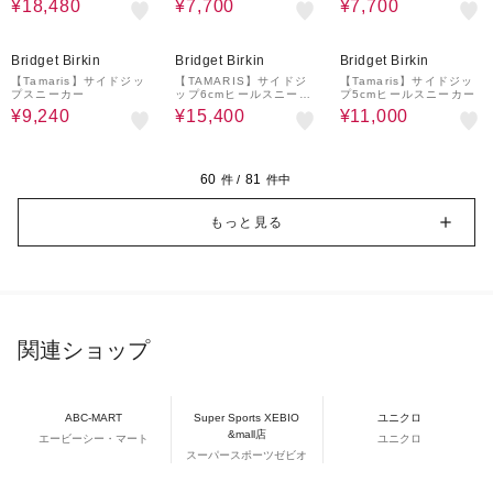
¥18,480
¥7,700
¥7,700
40%OFF
30%OFF
50%OFF
Bridget Birkin
Bridget Birkin
Bridget Birkin
【Tamaris】サイドジッ
【TAMARIS】サイドジ
【Tamaris】サイドジッ
プスニーカー
ップ6cmヒールスニーカ
プ5cmヒールスニーカー
ー
¥9,240
¥15,400
¥11,000
60
81
件 /
件中
もっと見る
関連ショップ
ABC-MART
Super Sports XEBIO
ユニクロ
&mall店
エービーシー・マート
ユニクロ
スーパースポーツゼビオ