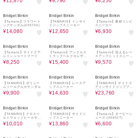
¥12,870
¥9,790
¥8,250
20%OFF
50%OFF
50%OFF
Bridget Birkin
Bridget Birkin
Bridget Birkin
【Tamaris】フラワート
【TAMARIS】インサイ
【Tamaris】素材コンビ
ングサンダル(455704)
ドジップスニーカー
スニーカー
¥14,080
¥12,650
¥6,930
50%OFF
30%OFF
40%OFF
Bridget Birkin
Bridget Birkin
Bridget Birkin
【Tamaris】サイドゴア
【Tamaris】アンクルス
【Tamaris】洗えるレー
レインショートブーツ
トラップベルクロレザー
スアップニットスニーカ
サンダル(455705)
ー
¥8,250
¥15,400
¥9,570
40%OFF
30%OFF
20%OFF
Bridget Birkin
Bridget Birkin
Bridget Birkin
【TAMARIS】ボリュー
【TAMARIS】レースア
【TAMARIS】サイドゴ
ムソールグルカサンダル
ップスニーカー
アインサイドジップブー
ツ
¥9,900
¥14,630
¥23,760
30%OFF
40%OFF
40%OFF
Bridget Birkin
Bridget Birkin
Bridget Birkin
【TAMARIS】クロスベ
【TAMARIS】サイドジ
【Tamaris】ダービーシ
ルトウェッジヒールサン
ップスニーカー
ューズ-(45402T)
ダル
¥10,010
¥13,860
¥6,600
30%OFF
50%OFF
50%OFF