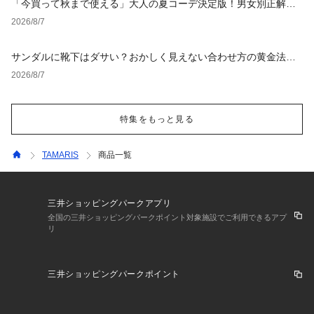
「今買って秋まで使える」大人の夏コーデ決定版！男女別正解ス
タイルとNGな着こなし
2026/8/7
サンダルに靴下はダサい？おかしく見えない合わせ方の黄金法則
と男女別おすすめコーデ
2026/8/7
特集をもっと見る
TAMARIS
商品一覧
三井ショッピングパークアプリ
全国の三井ショッピングパークポイント対象施設でご利用できるアプ
リ
三井ショッピングパークポイント