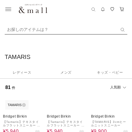
お探しのアイテムは？
TAMARIS
レディース
メンズ
キッズ・ベビー
81
人気順
件
TAMARIS
40%OFF
40%OFF
50%OFF
Bridget Birkin
Bridget Birkin
Bridget Birkin
【Tamaris】テキスタイ
【Tamaris】テキスタイ
【TAMARIS】3cmヒー
ルフラットスニーカー (4
ルフラットスニーカー (4
ルニットスニーカー
5806T)
5806T)
¥5,940
¥5,940
¥9,900