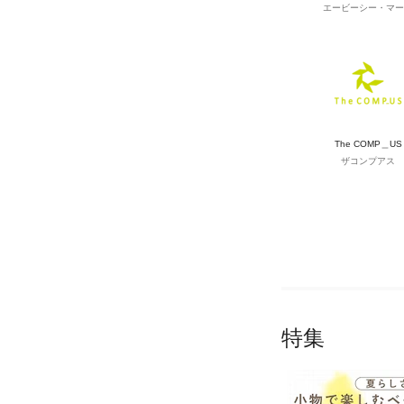
エービーシー・マー
The COMP＿US
ザコンプアス
特集