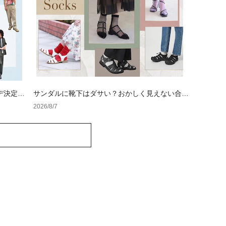
デ決定
サンダルに靴下はダサい？おかしく見えない合わ
せ方の黄金法則と男女別おすすめコーデ
2026/8/7