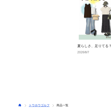
夏らしさ、足りてる
ーデ4選
2026/8/7
トウホウゴルフ
商品一覧