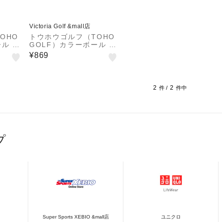
Victoria Golf &mall店
OHO
トウホウゴルフ（TOHO
ール ロ
GOLF）カラーボール ロ
T
スト 6個入り YEL
¥869
2
2
件 /
件中
プ
Super Sports XEBIO &mall店
ユニクロ