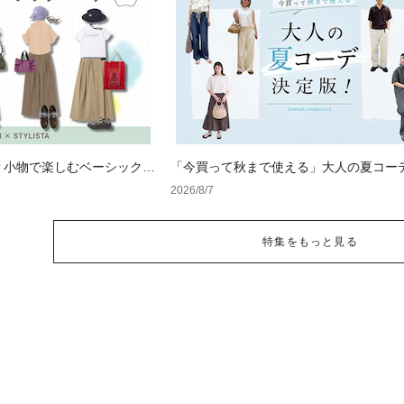
？小物で楽しむベーシックコ
「今買って秋まで使える」大人の夏コー
版！男女別正解スタイルとNGな着こなし
2026/8/7
特集をもっと見る