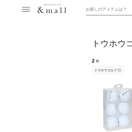
お探しのアイテムは？
トウホウ
2
件
トウホウゴルフ