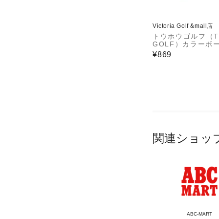
Victoria Golf &mall店
トウホウゴルフ（T
GOLF）カラーボ
スト 6個入り WH
¥869
関連ショッ
ABC-MART