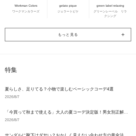
Workman Colors
gelato pique
green label relaxing
ワークマンカラーズ
ジェラートピケ
グリーンレーベル リラ
クシング
もっと見る
特集
夏らしさ、足りてる？小物で楽しむベーシックコーデ4選
2026/8/7
「今買って秋まで使える」大人の夏コーデ決定版！男女別正解ス
タイルとNGな着こなし
2026/8/7
サンダルに靴下はダサい？おかしく見えない合わせ方の黄金法則