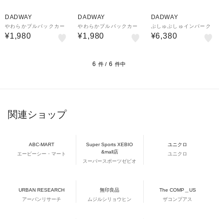
DADWAY
DADWAY
DADWAY
やわらかプルバックカー
やわらかプルバックカー
ぷしゅぷしゅインパーク
¥1,980
¥1,980
¥6,380
6
6
件 /
件中
関連ショップ
ABC-MART
Super Sports XEBIO
ユニクロ
&mall店
エービーシー・マート
ユニクロ
スーパースポーツゼビオ
URBAN RESEARCH
無印良品
The COMP＿US
アーバンリサーチ
ムジルシリョウヒン
ザコンプアス