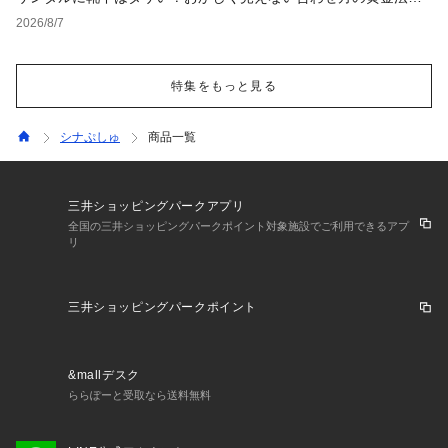
と男女別おすすめコーデ
2026/8/7
特集をもっと見る
シナぷしゅ
商品一覧
三井ショッピングパークアプリ
全国の三井ショッピングパークポイント対象施設でご利用できるアプ
リ
三井ショッピングパークポイント
&mallデスク
ららぽーと受取なら送料無料