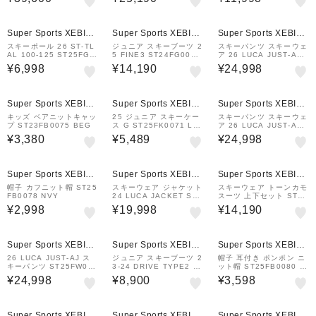
4 RED サイズ調整
Super Sports XEBIO
Super Sports XEBIO
Super Sports XEBIO
&mall店
&mall店
&mall店
スキーポール 26 ST‐TL
ジュニア スキーブーツ 2
スキーパンツ スキーウェ
AL 100‐125 ST25FG0
5 FINE3 ST24FG0019
ア 26 LUCA JUST‐AJ
027 TQ/CH
PST
ST25FW0019 BEG
¥6,998
¥14,190
¥24,998
Super Sports XEBIO
Super Sports XEBIO
Super Sports XEBIO
&mall店
&mall店
&mall店
キッズ ベアニットキャッ
25 ジュニア スキーケー
スキーパンツ スキーウェ
プ ST23FB0075 BEG
ス G ST25FK0071 LA
ア 26 LUCA JUST‐AJ
V
ST25FW0019 NGRN
¥3,380
¥5,489
¥24,998
Super Sports XEBIO
Super Sports XEBIO
Super Sports XEBIO
&mall店
&mall店
&mall店
帽子 カフニット帽 ST25
スキーウェア ジャケット
スキーウェア トーンカモ
FB0078 NVY
24 LUCA JACKET ST2
スーツ 上下セット ST23
3FW0021 IC/NV
FW0031 KHK
¥2,998
¥19,998
¥14,190
Super Sports XEBIO
Super Sports XEBIO
Super Sports XEBIO
&mall店
&mall店
&mall店
26 LUCA JUST‐AJ ス
ジュニア スキーブーツ 2
帽子 耳付き ポンポン ニ
キーパンツ ST25FW001
3‐24 DRIVE TYPE2 S
ット帽 ST25FB0080 B
9 BLK
T23FG0028 BLK
EG
¥24,998
¥8,900
¥3,598
Super Sports XEBIO
Super Sports XEBIO
Super Sports XEBIO