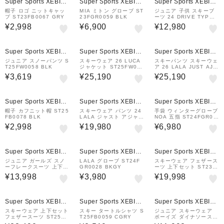
Super Sports XEBIO
Super Sports XEBIO
Super Sports XEBIO
&mall店
&mall店
&mall店
帽子 ロゴ ニットキャッ
MIA ミトン グローブ ST
ジュニア 子供 スキーブ
プ ST23FB0067 GRY
23FGR0059 BLK
ーツ 24 DRIVE TYPE3
ST23FG0026 BLK
¥2,998
¥6,900
¥12,980
Super Sports XEBIO
Super Sports XEBIO
Super Sports XEBIO
&mall店
&mall店
&mall店
ジュニア スノーパンツ S
スキーウェア 26 LUCA
スキーパンツ スキーウェ
T25FW0058 BLK
ジャケット ST25FW001
ア 26 LALA JUST AJ
8 BEG
ST25FW0022 CHA
¥3,619
¥25,190
¥25,190
Super Sports XEBIO
Super Sports XEBIO
Super Sports XEBIO
&mall店
&mall店
&mall店
帽子 カフニット帽 ST25
スキーウェア パンツ 24
手袋 ウィンターグローブ
FB0078 BLK
LALA ジャスト アジャス
NOA 五指 ST24FGR00
トパンツ ST23FW0024
27 BKGY
¥2,998
¥19,980
¥6,980
IC/NV
Super Sports XEBIO
Super Sports XEBIO
Super Sports XEBIO
&mall店
&mall店
&mall店
ジュニア ガールズ スノ
LALA グローブ ST24F
スキーウェア フェザース
ーフレークスーツ 上下セ
GR0028 BKGY
ーツ 上下セット ST23F
ット ST23FW0037 LV
W0032 LVD
¥13,998
¥3,980
¥19,998
D サイズ調整
Super Sports XEBIO
Super Sports XEBIO
Super Sports XEBIO
&mall店
&mall店
&mall店
スキーウェア 上下セット
スキー タートルシャツ S
ジュニア スキーウェア
フェザースーツ ST25F
T25FB0059 CGRY
ボーイズ ダイナソースー
W0055 BLK
ツ 上下セット ST23FW