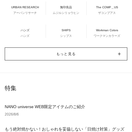
URBAN RESEARCH
無印良品
The COMP＿US
アーバンリサーチ
ムジルシリョウヒン
ザコンプアス
ハンズ
SHIPS
Workman Colors
ハンズ
シップス
ワークマンカラーズ
もっと見る
特集
NANO universe WEB限定アイテムのご紹介
2026/8/6
もう絶対焼かない！おしゃれを妥協しない「日焼け対策」グッズ