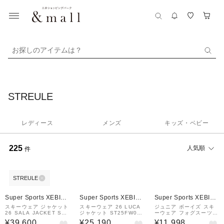
お探しのアイテムは？
STREULE
レディース
メンズ
キッズ・ベビー
225
人気順
件
STREULE
Super Sports XEBIO
Super Sports XEBIO
Super Sports XEBIO
&mall店
&mall店
&mall店
スキーウェア ジャケット
スキーウェア 26 LUCA
ジュニア ボーイズ スキ
26 SALA JACKET ST2
ジャケット ST25FW001
ーウェア フォグスーツ
5FW0020 IC/BL
8 NGRN
上下セット ST23FW003
¥39,600
¥25,190
¥11,998