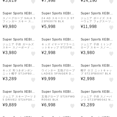
¥3,619
¥7,998
¥14,190
Super Sports XEBIO
Super Sports XEBIO
Super Sports XEBIO
&mall店
&mall店
&mall店
スノーグローブ SALA 5
24 AD スキーケース ST
ジュニア ボーイズ スキ
フィンガー スキー スノ
23FK0076 BLK
ーウェア フォグスーツ
ーボード ST23FGR005
上下セット ST23FW003
¥9,980
¥5,998
¥11,998
7 WHT
4 WHT サイズ調整
Super Sports XEBIO
Super Sports XEBIO
Super Sports XEBIO
&mall店
&mall店
&mall店
ジュニア 子供 ガールズ
キッズ イヤーマフラーニ
ジュニア 子供 ミトング
スキー スノーボード グ
ットキャップ ST23FB0
ローブ スキー スノーボ
ローブ ST23FGR0062
074 WTSX
ード ST24FGR0032 W
¥3,980
¥2,998
¥3,980
BLU
HT
Super Sports XEBIO
Super Sports XEBIO
Super Sports XEBIO
&mall店
&mall店
&mall店
キッズ 耳つきポンポン
ウインター 五指グローブ
帽子 ロゴ ニットキャッ
ニット帽子 ST24FB005
LADIES 5FINGER DO
プ ST23FB0067 BLK
2 BEG
WN ST26FWGR0041 B
¥3,289
¥9,999
¥2,998
LK
Super Sports XEBIO
Super Sports XEBIO
Super Sports XEBIO
&mall店
&mall店
&mall店
ジュニア スキーブーツ 2
五指グローブ ST26FWG
ジュニア 子供 スノーパ
5 DRIVE2 ST24FG002
R0040 BLK
ンツ ST23FW0042 NV
0 BLK
Y サイズ調整
¥9,889
¥6,998
¥3,289