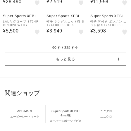
¥28,490
¥2,519
¥11,998
0038 LBLU サイズ調整
Super Sports XEBIO
Super Sports XEBIO
Super Sports XEBIO
&mall店
&mall店
&mall店
LALA グローブ ST24F
帽子 シングルニット帽 S
帽子 耳付き ポンポン ニ
GR0028 WTGY
T24FB0033 BLK
ット帽 ST25FB0080 O
WHT
¥5,500
¥3,949
¥3,598
60
225
件 /
件中
もっと見る
関連ショップ
ABC-MART
Super Sports XEBIO
ユニクロ
&mall店
エービーシー・マート
ユニクロ
スーパースポーツゼビオ