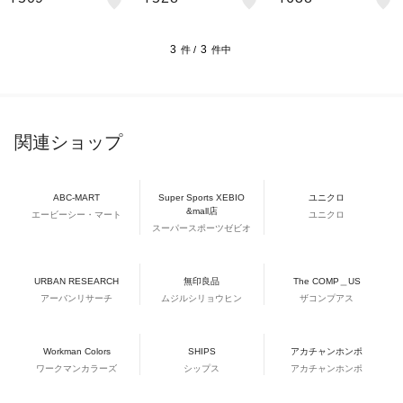
78
3
3
件 /
件中
関連ショップ
ABC-MART
Super Sports XEBIO
ユニクロ
&mall店
エービーシー・マート
ユニクロ
スーパースポーツゼビオ
URBAN RESEARCH
無印良品
The COMP＿US
アーバンリサーチ
ムジルシリョウヒン
ザコンプアス
Workman Colors
SHIPS
アカチャンホンポ
ワークマンカラーズ
シップス
アカチャンホンポ