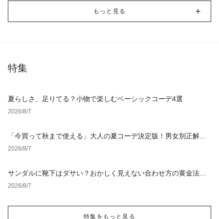
もっと見る
特集
夏らしさ、足りてる？小物で楽しむベーシックコーデ4選
2026/8/7
「今買って秋まで使える」大人の夏コーデ決定版！男女別正解ス
タイルとNGな着こなし
2026/8/7
サンダルに靴下はダサい？おかしく見えない合わせ方の黄金法則
と男女別おすすめコーデ
2026/8/7
特集をもっと見る