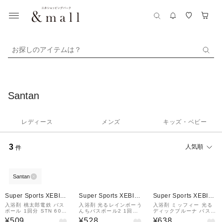
お探しのアイテムは？
Santan
レディース
メンズ
キッズ・ベビー
3
人気順
件
Santan
Super Sports XEBIO
Super Sports XEBIO
Super Sports XEBIO
&mall店
&mall店
&mall店
入浴剤 桃太郎電鉄 バス
入浴剤 光るレインボーう
入浴剤 ミッフィー 光る
ボール 1回分 STN 600-
んちバスボール2 1回分
ディックブルーナ バスボ
7975
STN 601-6295
ール 1回分 STN 601-62
¥509
¥528
¥638