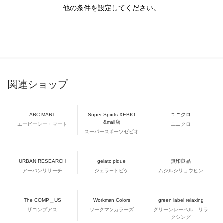
他の条件を設定してください。
関連ショップ
ABC-MART
Super Sports XEBIO
ユニクロ
&mall店
エービーシー・マート
ユニクロ
スーパースポーツゼビオ
URBAN RESEARCH
gelato pique
無印良品
アーバンリサーチ
ジェラートピケ
ムジルシリョウヒン
The COMP＿US
Workman Colors
green label relaxing
ザコンプアス
ワークマンカラーズ
グリーンレーベル リラ
クシング