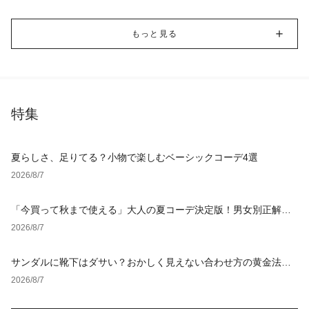
もっと見る
特集
夏らしさ、足りてる？小物で楽しむベーシックコーデ4選
2026/8/7
「今買って秋まで使える」大人の夏コーデ決定版！男女別正解ス
タイルとNGな着こなし
2026/8/7
サンダルに靴下はダサい？おかしく見えない合わせ方の黄金法則
と男女別おすすめコーデ
2026/8/7