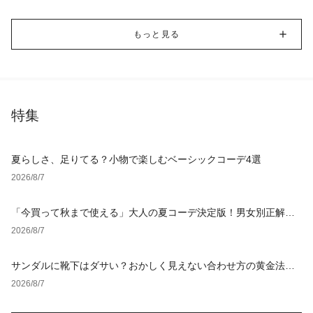
もっと見る
特集
夏らしさ、足りてる？小物で楽しむベーシックコーデ4選
2026/8/7
「今買って秋まで使える」大人の夏コーデ決定版！男女別正解ス
タイルとNGな着こなし
2026/8/7
サンダルに靴下はダサい？おかしく見えない合わせ方の黄金法則
と男女別おすすめコーデ
2026/8/7