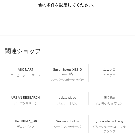
他の条件を設定してください。
関連ショップ
ABC-MART
Super Sports XEBIO
ユニクロ
&mall店
エービーシー・マート
ユニクロ
スーパースポーツゼビオ
URBAN RESEARCH
gelato pique
無印良品
アーバンリサーチ
ジェラートピケ
ムジルシリョウヒン
The COMP＿US
Workman Colors
green label relaxing
ザコンプアス
ワークマンカラーズ
グリーンレーベル リラ
クシング