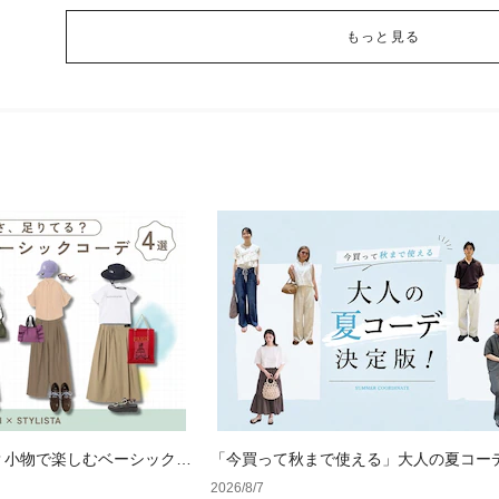
もっと見る
？小物で楽しむベーシックコ
「今買って秋まで使える」大人の夏コー
版！男女別正解スタイルとNGな着こなし
2026/8/7