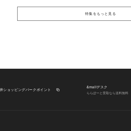
特集をもっと見る
&mallデスク
井ショッピングパークポイント
ららぽーと受取なら送料無料