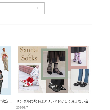
デ決定
サンダルに靴下はダサい？おかしく見えない合わ
せ方の黄金法則と男女別おすすめコーデ
2026/8/7