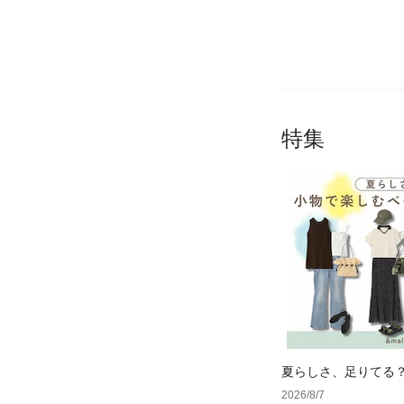
特集
夏らしさ、足りてる
ーデ4選
2026/8/7