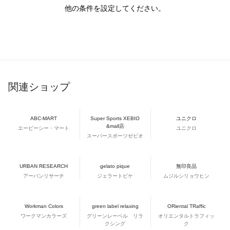
他の条件を設定してください。
関連ショップ
ABC-MART
Super Sports XEBIO
ユニクロ
&mall店
エービーシー・マート
ユニクロ
スーパースポーツゼビオ
URBAN RESEARCH
gelato pique
無印良品
アーバンリサーチ
ジェラートピケ
ムジルシリョウヒン
Workman Colors
green label relaxing
ORiental TRaffic
ワークマンカラーズ
グリーンレーベル リラ
オリエンタルトラフィッ
クシング
ク