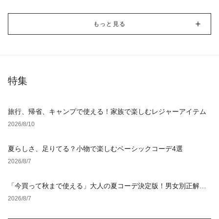
もっと見る
特集
旅行、帰省、キャンプで使える！家族で楽しむレジャーアイテム
2026/8/10
夏らしさ、足りてる？小物で楽しむベーシックコーデ4選
2026/8/7
「今買って秋まで使える」大人の夏コーデ決定版！男女別正解ス
タイルとNGな着こなし
2026/8/7