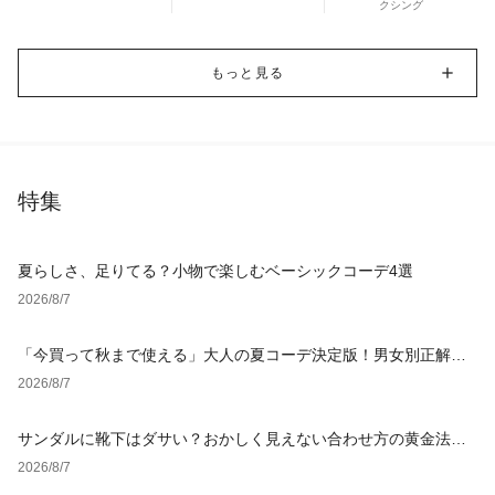
クシング
もっと見る
特集
夏らしさ、足りてる？小物で楽しむベーシックコーデ4選
2026/8/7
「今買って秋まで使える」大人の夏コーデ決定版！男女別正解ス
タイルとNGな着こなし
2026/8/7
サンダルに靴下はダサい？おかしく見えない合わせ方の黄金法則
と男女別おすすめコーデ
2026/8/7