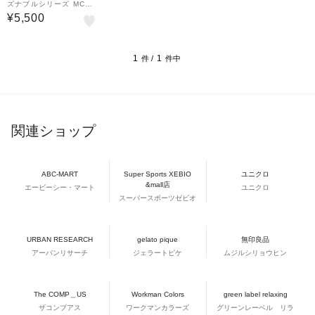
ズナブルシリーズ MCA5
002-GR1B メンズ 腕時
¥5,500
計 クオーツ 電池式 カジ
ュアル グリーンダイヤル
ブラウン 革ベルト
1
1
件 /
件中
関連ショップ
ABC-MART
Super Sports XEBIO
ユニクロ
&mall店
エービーシー・マート
ユニクロ
スーパースポーツゼビオ
URBAN RESEARCH
gelato pique
無印良品
アーバンリサーチ
ジェラートピケ
ムジルシリョウヒン
The COMP＿US
Workman Colors
green label relaxing
ザコンプアス
ワークマンカラーズ
グリーンレーベル リラ