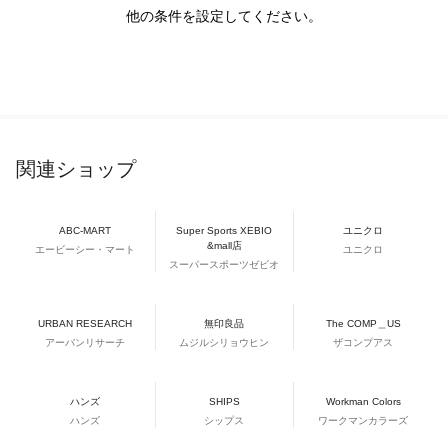
他の条件を設定してください。
関連ショップ
ABC-MART
Super Sports XEBIO
ユニクロ
&mall店
エービーシー・マート
ユニクロ
スーパースポーツゼビオ
URBAN RESEARCH
無印良品
The COMP＿US
アーバンリサーチ
ムジルシリョウヒン
ザコンプアス
ハンズ
SHIPS
Workman Colors
ハンズ
シップス
ワークマンカラーズ