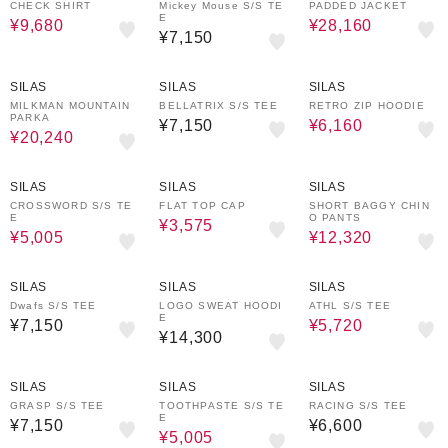
CHECK SHIRT
Mickey Mouse S/S TE
PADDED JACKET
E
¥9,680
¥28,160
¥7,150
20%OFF
60%OFF
SILAS
SILAS
SILAS
MILKMAN MOUNTAIN
BELLATRIX S/S TEE
RETRO ZIP HOODIE
PARKA
¥7,150
¥6,160
¥20,240
30%OFF
50%OFF
20%OFF
SILAS
SILAS
SILAS
CROSSWORD S/S TE
FLAT TOP CAP
SHORT BAGGY CHIN
E
O PANTS
¥3,575
¥5,005
¥12,320
20%OFF
SILAS
SILAS
SILAS
Dwafs S/S TEE
LOGO SWEAT HOODI
ATHL S/S TEE
E
¥7,150
¥5,720
¥14,300
30%OFF
SILAS
SILAS
SILAS
GRASP S/S TEE
TOOTHPASTE S/S TE
RACING S/S TEE
E
¥7,150
¥6,600
¥5,005