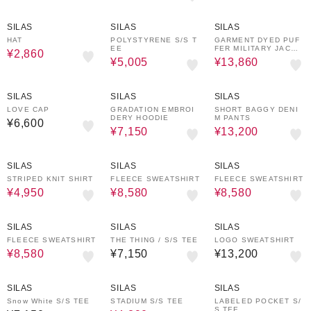
60%OFF
30%OFF
40%OFF
SILAS
SILAS
SILAS
HAT
POLYSTYRENE S/S T
GARMENT DYED PUF
EE
FER MILITARY JACKE
¥2,860
T
¥5,005
¥13,860
50%OFF
20%OFF
SILAS
SILAS
SILAS
LOVE CAP
GRADATION EMBROI
SHORT BAGGY DENI
DERY HOODIE
M PANTS
¥6,600
¥7,150
¥13,200
70%OFF
40%OFF
40%OFF
SILAS
SILAS
SILAS
STRIPED KNIT SHIRT
FLEECE SWEATSHIRT
FLEECE SWEATSHIRT
¥4,950
¥8,580
¥8,580
40%OFF
SILAS
SILAS
SILAS
FLEECE SWEATSHIRT
THE THING / S/S TEE
LOGO SWEATSHIRT
¥8,580
¥7,150
¥13,200
40%OFF
20%OFF
SILAS
SILAS
SILAS
Snow White S/S TEE
STADIUM S/S TEE
LABELED POCKET S/
S TEE