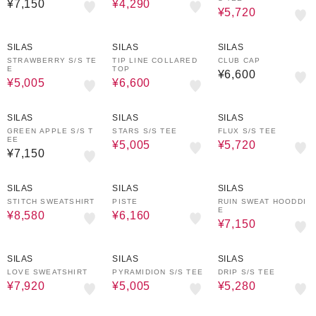
¥7,150
¥4,290
¥5,720
30%OFF
50%OFF
SILAS
SILAS
SILAS
STRAWBERRY S/S TE
TIP LINE COLLARED
CLUB CAP
E
TOP
¥6,600
¥5,005
¥6,600
30%OFF
20%OFF
SILAS
SILAS
SILAS
GREEN APPLE S/S T
STARS S/S TEE
FLUX S/S TEE
EE
¥5,005
¥5,720
¥7,150
40%OFF
60%OFF
50%OFF
SILAS
SILAS
SILAS
STITCH SWEATSHIRT
PISTE
RUIN SWEAT HOODDI
E
¥8,580
¥6,160
¥7,150
40%OFF
30%OFF
20%OFF
SILAS
SILAS
SILAS
LOVE SWEATSHIRT
PYRAMIDION S/S TEE
DRIP S/S TEE
¥7,920
¥5,005
¥5,280
40%OFF
30%OFF
30%OFF