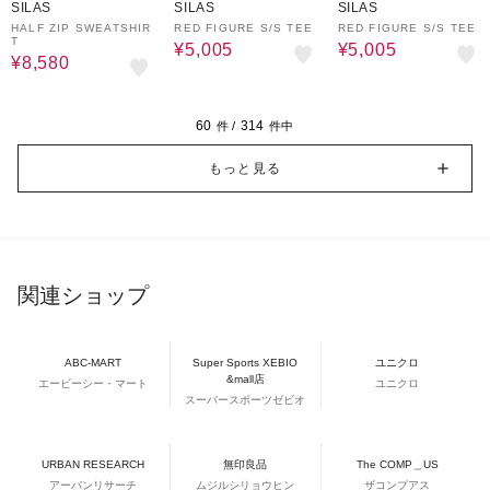
SILAS
SILAS
SILAS
HALF ZIP SWEATSHIR
RED FIGURE S/S TEE
RED FIGURE S/S TEE
T
¥5,005
¥5,005
¥8,580
60
314
件 /
件中
もっと見る
関連ショップ
ABC-MART
Super Sports XEBIO
ユニクロ
&mall店
エービーシー・マート
ユニクロ
スーパースポーツゼビオ
URBAN RESEARCH
無印良品
The COMP＿US
アーバンリサーチ
ムジルシリョウヒン
ザコンプアス