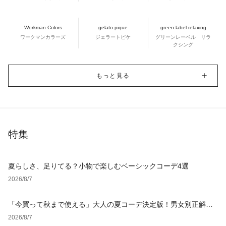
Workman Colors
gelato pique
green label relaxing
ワークマンカラーズ
ジェラートピケ
グリーンレーベル リラ
クシング
もっと見る
特集
夏らしさ、足りてる？小物で楽しむベーシックコーデ4選
2026/8/7
「今買って秋まで使える」大人の夏コーデ決定版！男女別正解ス
タイルとNGな着こなし
2026/8/7