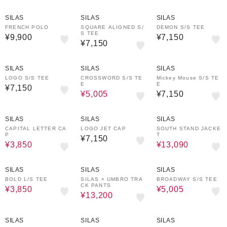
SILAS
SILAS
SILAS
FRENCH POLO
SQUARE ALIGNED S/
DEMON S/S TEE
S TEE
¥9,900
¥7,150
¥7,150
30%OFF
SILAS
SILAS
SILAS
LOGO S/S TEE
CROSSWORD S/S TE
Mickey Mouse S/S TE
E
E
¥7,150
¥5,005
¥7,150
50%OFF
30%OFF
SILAS
SILAS
SILAS
CAPITAL LETTER CA
LOGO JET CAP
SOUTH STAND JACKE
P
T
¥7,150
¥3,850
¥13,090
50%OFF
40%OFF
30%OFF
SILAS
SILAS
SILAS
BOLD L/S TEE
SILAS × UMBRO TRA
BROADWAY S/S TEE
CK PANTS
¥3,850
¥5,005
¥13,200
20%OFF
20%OFF
SILAS
SILAS
SILAS