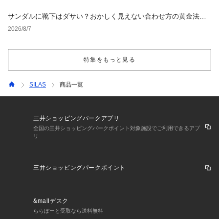
サンダルに靴下はダサい？おかしく見えない合わせ方の黄金法則
と男女別おすすめコーデ
2026/8/7
特集をもっと見る
SILAS
商品一覧
三井ショッピングパークアプリ
全国の三井ショッピングパークポイント対象施設でご利用できるアプ
リ
三井ショッピングパークポイント
&mallデスク
ららぽーと受取なら送料無料