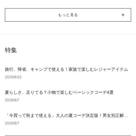
もっと見る
特集
旅行、帰省、キャンプで使える！家族で楽しむレジャーアイテム
2026/8/10
夏らしさ、足りてる？小物で楽しむベーシックコーデ4選
2026/8/7
「今買って秋まで使える」大人の夏コーデ決定版！男女別正解ス
タイルとNGな着こなし
2026/8/7