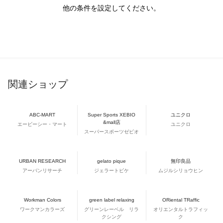
他の条件を設定してください。
関連ショップ
ABC-MART
Super Sports XEBIO
ユニクロ
&mall店
エービーシー・マート
ユニクロ
スーパースポーツゼビオ
URBAN RESEARCH
gelato pique
無印良品
アーバンリサーチ
ジェラートピケ
ムジルシリョウヒン
Workman Colors
green label relaxing
ORiental TRaffic
ワークマンカラーズ
グリーンレーベル リラ
オリエンタルトラフィッ
クシング
ク