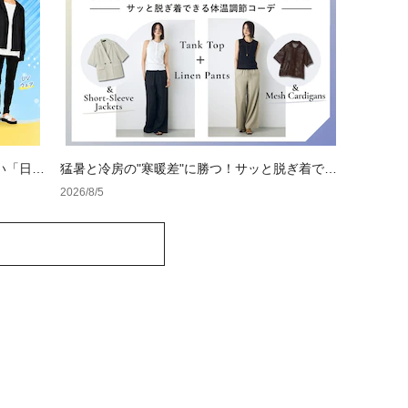
い「日焼
猛暑と冷房の"寒暖差"に勝つ！サッと脱ぎ着でき
る体温調節コーデ
2026/8/5