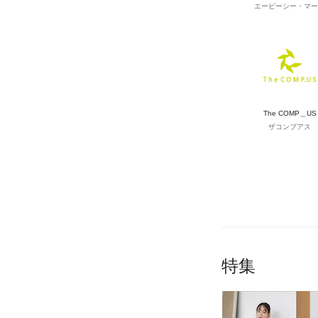
エービーシー・マー
The COMP＿US
ザコンプアス
特集