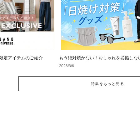
 WEB限定アイテムのご紹介
もう絶対焼かない！おしゃれを妥協しな
け対策」グッズ
2026/8/6
特集をもっと見る