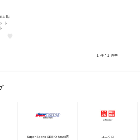
&mall店
ット
ト
1
1
件 /
件中
プ
Super Sports XEBIO &mall店
ユニクロ