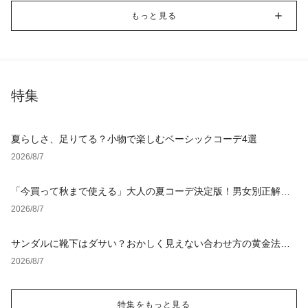
もっと見る
特集
夏らしさ、足りてる？小物で楽しむベーシックコーデ4選
2026/8/7
「今買って秋まで使える」大人の夏コーデ決定版！男女別正解ス
タイルとNGな着こなし
2026/8/7
サンダルに靴下はダサい？おかしく見えない合わせ方の黄金法則
と男女別おすすめコーデ
2026/8/7
特集をもっと見る