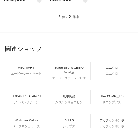
WH
2
2
件 /
件中
関連ショップ
ABC-MART
Super Sports XEBIO
ユニクロ
&mall店
エービーシー・マート
ユニクロ
スーパースポーツゼビオ
URBAN RESEARCH
無印良品
The COMP＿US
アーバンリサーチ
ムジルシリョウヒン
ザコンプアス
Workman Colors
SHIPS
アカチャンホンポ
ワークマンカラーズ
シップス
アカチャンホンポ