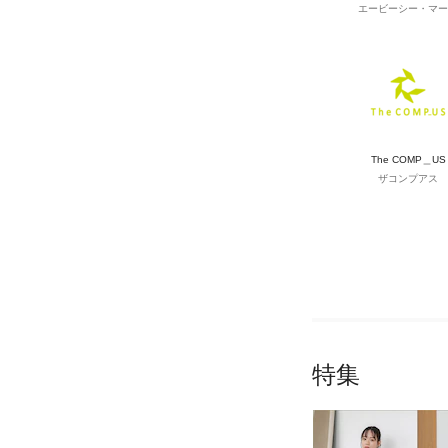
エービーシー・マー
The COMP＿US
ザコンプアス
特集