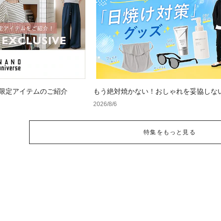
 WEB限定アイテムのご紹介
もう絶対焼かない！おしゃれを妥協しな
け対策」グッズ
2026/8/6
特集をもっと見る