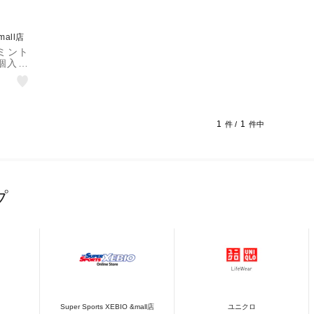
&mall店
ミント
3個入り
1
1
件 /
件中
プ
Super Sports XEBIO &mall店
ユニクロ