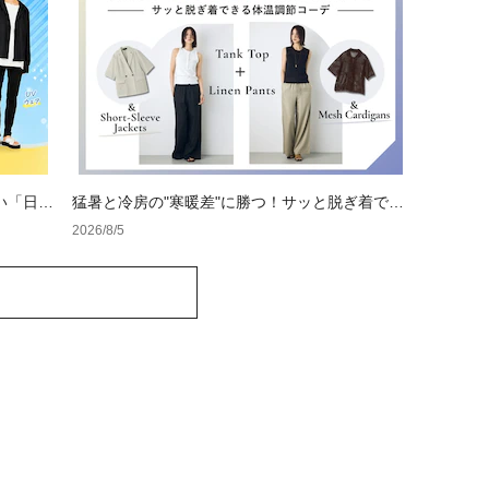
い「日焼
猛暑と冷房の"寒暖差"に勝つ！サッと脱ぎ着でき
る体温調節コーデ
2026/8/5