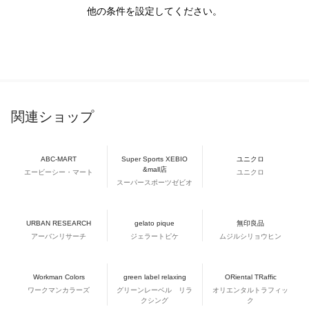
他の条件を設定してください。
関連ショップ
ABC-MART
Super Sports XEBIO
ユニクロ
&mall店
エービーシー・マート
ユニクロ
スーパースポーツゼビオ
URBAN RESEARCH
gelato pique
無印良品
アーバンリサーチ
ジェラートピケ
ムジルシリョウヒン
Workman Colors
green label relaxing
ORiental TRaffic
ワークマンカラーズ
グリーンレーベル リラ
オリエンタルトラフィッ
クシング
ク