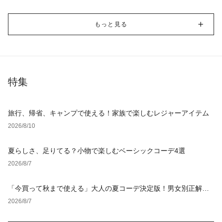
もっと見る
特集
旅行、帰省、キャンプで使える！家族で楽しむレジャーアイテム
2026/8/10
夏らしさ、足りてる？小物で楽しむベーシックコーデ4選
2026/8/7
「今買って秋まで使える」大人の夏コーデ決定版！男女別正解ス
タイルとNGな着こなし
2026/8/7