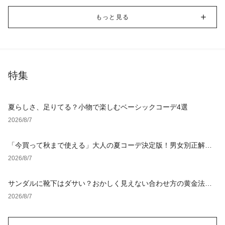
もっと見る
特集
夏らしさ、足りてる？小物で楽しむベーシックコーデ4選
2026/8/7
「今買って秋まで使える」大人の夏コーデ決定版！男女別正解ス
タイルとNGな着こなし
2026/8/7
サンダルに靴下はダサい？おかしく見えない合わせ方の黄金法則
と男女別おすすめコーデ
2026/8/7