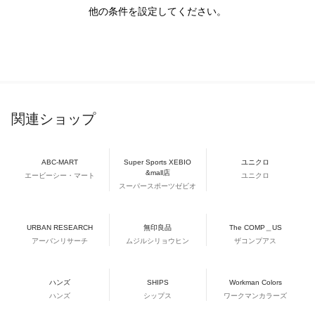
他の条件を設定してください。
関連ショップ
ABC-MART
Super Sports XEBIO
ユニクロ
&mall店
エービーシー・マート
ユニクロ
スーパースポーツゼビオ
URBAN RESEARCH
無印良品
The COMP＿US
アーバンリサーチ
ムジルシリョウヒン
ザコンプアス
ハンズ
SHIPS
Workman Colors
ハンズ
シップス
ワークマンカラーズ