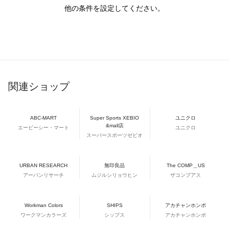
他の条件を設定してください。
関連ショップ
ABC-MART
Super Sports XEBIO
ユニクロ
&mall店
エービーシー・マート
ユニクロ
スーパースポーツゼビオ
URBAN RESEARCH
無印良品
The COMP＿US
アーバンリサーチ
ムジルシリョウヒン
ザコンプアス
Workman Colors
SHIPS
アカチャンホンポ
ワークマンカラーズ
シップス
アカチャンホンポ