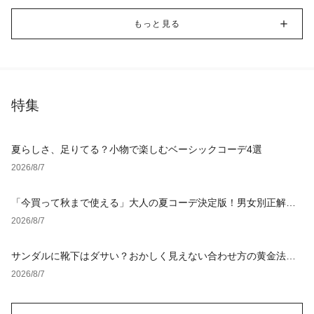
もっと見る
特集
夏らしさ、足りてる？小物で楽しむベーシックコーデ4選
2026/8/7
「今買って秋まで使える」大人の夏コーデ決定版！男女別正解ス
タイルとNGな着こなし
2026/8/7
サンダルに靴下はダサい？おかしく見えない合わせ方の黄金法則
と男女別おすすめコーデ
2026/8/7