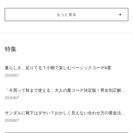
もっと見る
特集
夏らしさ、足りてる？小物で楽しむベーシックコーデ4選
2026/8/7
「今買って秋まで使える」大人の夏コーデ決定版！男女別正解ス
タイルとNGな着こなし
2026/8/7
サンダルに靴下はダサい？おかしく見えない合わせ方の黄金法則
と男女別おすすめコーデ
2026/8/7