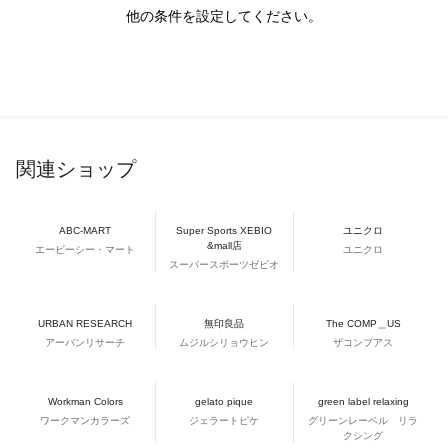
他の条件を設定してください。
関連ショップ
ABC-MART
Super Sports XEBIO
ユニクロ
&mall店
エービーシー・マート
ユニクロ
スーパースポーツゼビオ
URBAN RESEARCH
無印良品
The COMP＿US
アーバンリサーチ
ムジルシリョウヒン
ザコンプアス
Workman Colors
gelato pique
green label relaxing
ワークマンカラーズ
ジェラートピケ
グリーンレーベル リラ
クシング