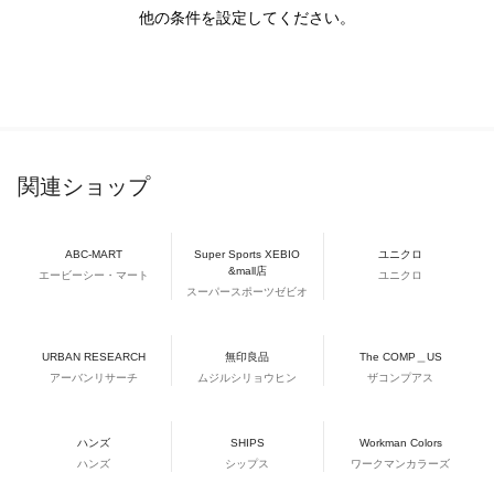
他の条件を設定してください。
関連ショップ
ABC-MART
Super Sports XEBIO
ユニクロ
&mall店
エービーシー・マート
ユニクロ
スーパースポーツゼビオ
URBAN RESEARCH
無印良品
The COMP＿US
アーバンリサーチ
ムジルシリョウヒン
ザコンプアス
ハンズ
SHIPS
Workman Colors
ハンズ
シップス
ワークマンカラーズ