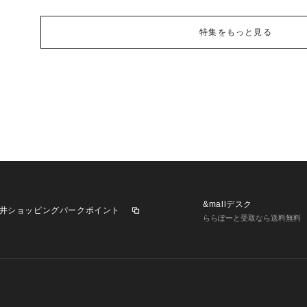
特集をもっと見る
&mallデスク
井ショッピングパークポイント
ららぽーと受取なら送料無料