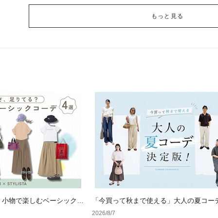
もっと見る
？小物で楽しむベーシックコ
「今買って秋まで使える」大人の夏コー
版！男女別正解スタイルとNGな着こなし
2026/8/7