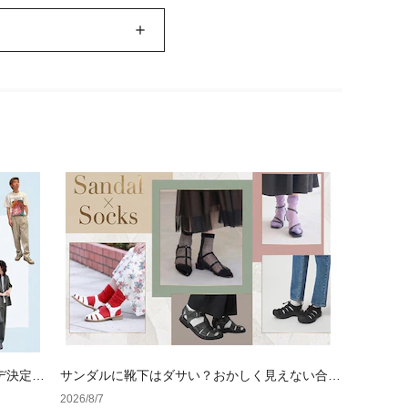
デ決定
サンダルに靴下はダサい？おかしく見えない合わ
せ方の黄金法則と男女別おすすめコーデ
2026/8/7