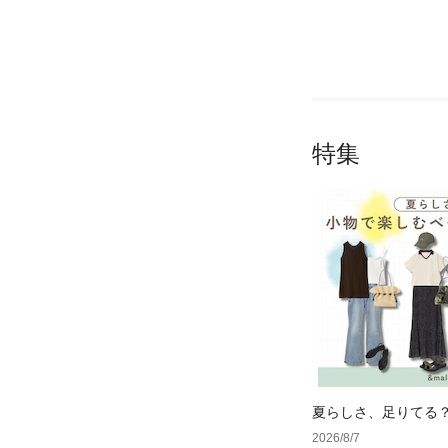
特集
夏らしさ、足りてる
ーデ4選
2026/8/7