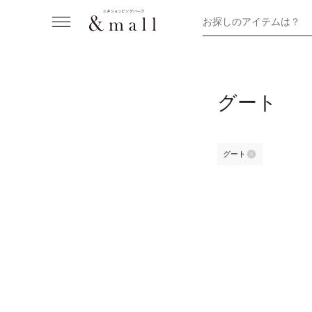
お探しのアイテムは？
グート
グート