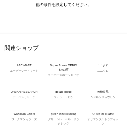
他の条件を設定してください。
関連ショップ
ABC-MART
Super Sports XEBIO
ユニクロ
&mall店
エービーシー・マート
ユニクロ
スーパースポーツゼビオ
URBAN RESEARCH
gelato pique
無印良品
アーバンリサーチ
ジェラートピケ
ムジルシリョウヒン
Workman Colors
green label relaxing
ORiental TRaffic
ワークマンカラーズ
グリーンレーベル リラ
オリエンタルトラフィッ
クシング
ク