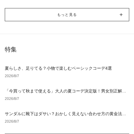
もっと見る
特集
夏らしさ、足りてる？小物で楽しむベーシックコーデ4選
2026/8/7
「今買って秋まで使える」大人の夏コーデ決定版！男女別正解ス
タイルとNGな着こなし
2026/8/7
サンダルに靴下はダサい？おかしく見えない合わせ方の黄金法則
と男女別おすすめコーデ
2026/8/7