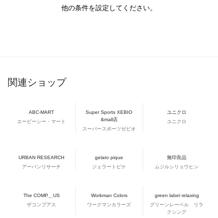
他の条件を設定してください。
関連ショップ
ABC-MART
Super Sports XEBIO
ユニクロ
&mall店
エービーシー・マート
ユニクロ
スーパースポーツゼビオ
URBAN RESEARCH
gelato pique
無印良品
アーバンリサーチ
ジェラートピケ
ムジルシリョウヒン
The COMP＿US
Workman Colors
green label relaxing
ザコンプアス
ワークマンカラーズ
グリーンレーベル リラ
クシング