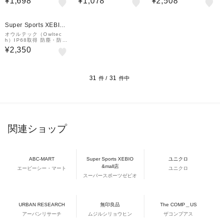
¥1,698
¥1,078
¥2,508
P11R-WH
-WH
-BK
Super Sports XEBIO
&mall店
オウルテック（Owltec
h）IP68取得 防塵・防水
ケース スマホ オーロラ
¥2,350
カラー OWL-WPCSP18
S-AU2
31
31
件 /
件中
関連ショップ
ABC-MART
Super Sports XEBIO
ユニクロ
&mall店
エービーシー・マート
ユニクロ
スーパースポーツゼビオ
URBAN RESEARCH
無印良品
The COMP＿US
アーバンリサーチ
ムジルシリョウヒン
ザコンプアス