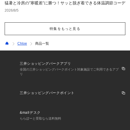
猛暑と冷房の"寒暖差"に勝つ！サッと脱ぎ着できる体温調節コーデ
2026/8/5
特集をもっと見る
Chloe
商品一覧
三井ショッピングパークアプリ
全国の三井ショッピングパークポイント対象施設でご利用できるアプ
リ
三井ショッピングパークポイント
&mallデスク
ららぽーと受取なら送料無料