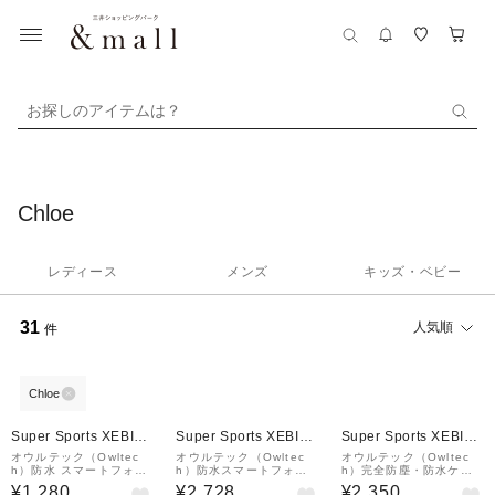
お探しのアイテムは？
Chloe
レディース
メンズ
キッズ・ベビー
31
人気順
件
Chloe
Super Sports XEBIO
Super Sports XEBIO
Super Sports XEBIO
&mall店
&mall店
&mall店
オウルテック（Owltec
オウルテック（Owltec
オウルテック（Owltec
h）防水 スマートフォン
h）防水スマートフォン
h）完全防塵・防水ケー
ケース IPX8 蓄光素材 O
ケース OWL-WPCSP10
ス スマホ IP68取得 オー
¥1,280
¥2,728
¥2,350