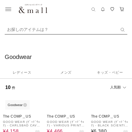
お探しのアイテムは？
Goodwear
レディース
メンズ
キッズ・ベビー
10
人気順
件
Goodwear
30%OFF
30%OFF
The COMP＿US
The COMP＿US
The COMP＿US
GOOD WEAR (ｸﾞｯﾄﾞｳｪ
GOOD WEAR (ｸﾞｯﾄﾞｳｪ
GOOD WEAR (ｸﾞｯﾄﾞｳｪ
ｱ) - CARLSBAD CAVE
ｱ) - VARIOUS PRINTS
ｱ) - BLACK SCIENTIS
RNS NATIONAL PARK
PIZZA AFFAIR TEE
T TEE (ﾌﾞﾗｯｸｻｲｴﾝﾃｨｽﾄ
¥4,158
¥4,466
¥6,380