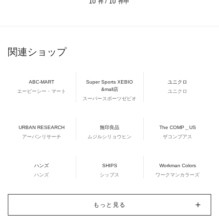
10
10
件 /
件中
関連ショップ
ABC-MART
Super Sports XEBIO
ユニクロ
&mall店
エービーシー・マート
ユニクロ
スーパースポーツゼビオ
URBAN RESEARCH
無印良品
The COMP＿US
アーバンリサーチ
ムジルシリョウヒン
ザコンプアス
ハンズ
SHIPS
Workman Colors
ハンズ
シップス
ワークマンカラーズ
もっと見る