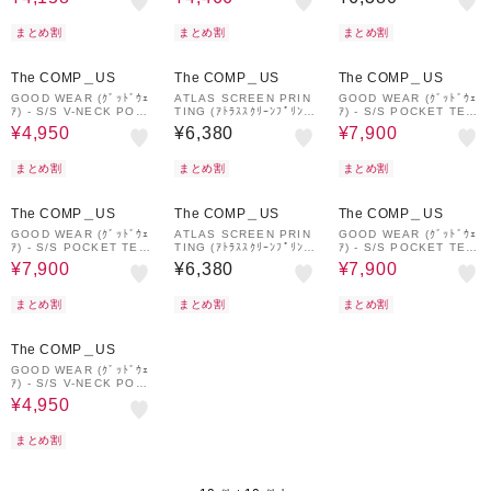
S SOUVENIR TEE (ｶｰ
(ｳﾞｪｱﾘﾝｽﾌﾟﾘﾝﾂﾋﾟｯﾂｧｱﾌｪ
ﾃｨｰ)
ﾙｽﾞﾊﾞｯﾄﾞｶﾊﾞｰﾝﾅｼｮﾅﾙﾊﾟ
ｱﾃｨｰ)
ｰｸｽｽｰﾍﾞﾆｱﾃｨｰ)
まとめ割
まとめ割
まとめ割
40%OFF
10%OFF
The COMP＿US
The COMP＿US
The COMP＿US
GOOD WEAR (ｸﾞｯﾄﾞｳｪ
ATLAS SCREEN PRIN
GOOD WEAR (ｸﾞｯﾄﾞｳｪ
ｱ) - S/S V-NECK POC
TING (ｱﾄﾗｽｽｸﾘｰﾝﾌﾟﾘﾝﾃ
ｱ) - S/S POCKET TEE
KET TEE (ｼｮｰﾄｽﾘｰﾌﾞｳﾞ
ｨﾝｸﾞ) - ULTIMATE MIN
(ｼｮｰﾄｽﾘｰﾌﾞﾎﾟｹｯﾄﾃｨｰｼｬ
¥4,950
¥6,380
¥7,900
ｲﾈｯｸﾎﾟｹｯﾄﾃｨｰｼｬﾂ)
ERAL GUIDE TEE (ｱﾙﾃ
ﾂ)
ｨﾒｲﾄﾐﾈﾗﾙｶﾞｲﾄﾞﾃｨｰ)
まとめ割
まとめ割
まとめ割
10%OFF
10%OFF
The COMP＿US
The COMP＿US
The COMP＿US
GOOD WEAR (ｸﾞｯﾄﾞｳｪ
ATLAS SCREEN PRIN
GOOD WEAR (ｸﾞｯﾄﾞｳｪ
ｱ) - S/S POCKET TEE
TING (ｱﾄﾗｽｽｸﾘｰﾝﾌﾟﾘﾝﾃ
ｱ) - S/S POCKET TEE
(ｼｮｰﾄｽﾘｰﾌﾞﾎﾟｹｯﾄﾃｨｰｼｬ
ｨﾝｸﾞ) - ULTIMATE MAS
(ｼｮｰﾄｽﾘｰﾌﾞﾎﾟｹｯﾄﾃｨｰｼｬ
¥7,900
¥6,380
¥7,900
ﾂ)
HROOM GUIDE TEE (ｱ
ﾂ)
ﾙﾃｨﾒｲﾄﾏｯｼｭﾙｰﾑｶﾞｲﾄﾞﾃｨ
ｰ)
まとめ割
まとめ割
まとめ割
40%OFF
The COMP＿US
GOOD WEAR (ｸﾞｯﾄﾞｳｪ
ｱ) - S/S V-NECK POC
KET TEE (ｼｮｰﾄｽﾘｰﾌﾞｳﾞ
¥4,950
ｲﾈｯｸﾎﾟｹｯﾄﾃｨｰｼｬﾂ)
まとめ割