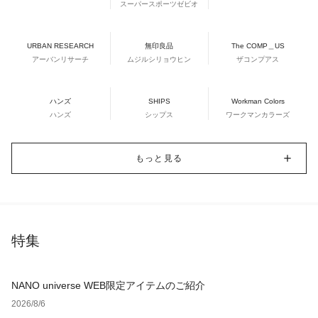
スーパースポーツゼビオ
URBAN RESEARCH
無印良品
The COMP＿US
アーバンリサーチ
ムジルシリョウヒン
ザコンプアス
ハンズ
SHIPS
Workman Colors
ハンズ
シップス
ワークマンカラーズ
もっと見る
特集
NANO universe WEB限定アイテムのご紹介
2026/8/6