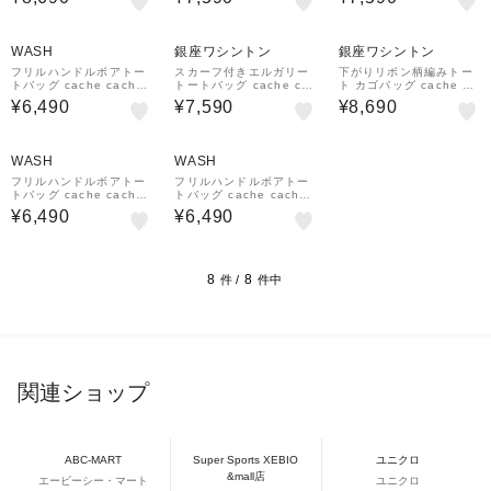
¥500
¥500
¥500
クーポン
クーポン
クーポン
WASH
銀座ワシントン
銀座ワシントン
フリルハンドルボアトー
スカーフ付きエルガリー
下がりリボン柄編みトー
トバッグ cache cache
トートバッグ cache cac
ト カゴバッグ cache ca
571-1000-00440
he 571-1000-05950
che 571-1000-05450
¥6,490
¥7,590
¥8,690
¥500
¥500
クーポン
クーポン
WASH
WASH
フリルハンドルボアトー
フリルハンドルボアトー
トバッグ cache cache
トバッグ cache cache
571-1000-00440
571-1000-00440
¥6,490
¥6,490
8
8
件 /
件中
関連ショップ
ABC-MART
Super Sports XEBIO
ユニクロ
&mall店
エービーシー・マート
ユニクロ