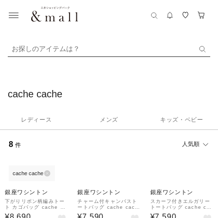
お探しのアイテムは？
cache cache
レディース
メンズ
キッズ・ベビー
8
人気順
件
cache cache
¥500
¥500
¥500
クーポン
クーポン
クーポン
銀座ワシントン
銀座ワシントン
銀座ワシントン
下がりリボン柄編みトー
チャーム付キャンバスト
スカーフ付きエルガリー
ト カゴバッグ cache ca
ートバッグ cache cach
トートバッグ cache cac
che 571-1000-05450
e 571-1000-06430
he 571-1000-05950
¥8,690
¥7,590
¥7,590