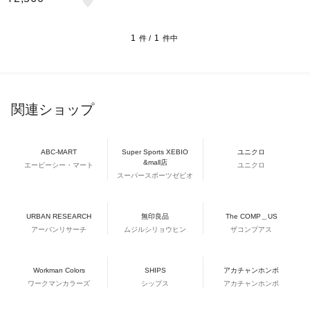
mVSI3250
1
1
件 /
件中
関連ショップ
ABC-MART
Super Sports XEBIO
ユニクロ
&mall店
エービーシー・マート
ユニクロ
スーパースポーツゼビオ
URBAN RESEARCH
無印良品
The COMP＿US
アーバンリサーチ
ムジルシリョウヒン
ザコンプアス
Workman Colors
SHIPS
アカチャンホンポ
ワークマンカラーズ
シップス
アカチャンホンポ