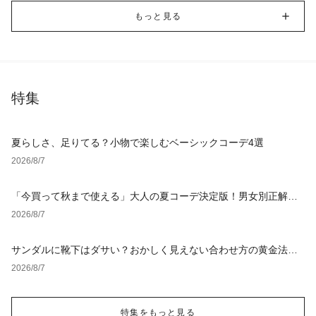
もっと見る
特集
夏らしさ、足りてる？小物で楽しむベーシックコーデ4選
2026/8/7
「今買って秋まで使える」大人の夏コーデ決定版！男女別正解ス
タイルとNGな着こなし
2026/8/7
サンダルに靴下はダサい？おかしく見えない合わせ方の黄金法則
と男女別おすすめコーデ
2026/8/7
特集をもっと見る