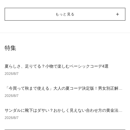
もっと見る
特集
夏らしさ、足りてる？小物で楽しむベーシックコーデ4選
2026/8/7
「今買って秋まで使える」大人の夏コーデ決定版！男女別正解ス
タイルとNGな着こなし
2026/8/7
サンダルに靴下はダサい？おかしく見えない合わせ方の黄金法則
と男女別おすすめコーデ
2026/8/7