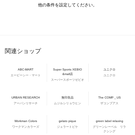
他の条件を設定してください。
関連ショップ
ABC-MART
Super Sports XEBIO
ユニクロ
&mall店
エービーシー・マート
ユニクロ
スーパースポーツゼビオ
URBAN RESEARCH
無印良品
The COMP＿US
アーバンリサーチ
ムジルシリョウヒン
ザコンプアス
Workman Colors
gelato pique
green label relaxing
ワークマンカラーズ
ジェラートピケ
グリーンレーベル リラ
クシング