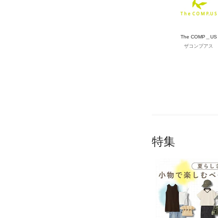
The COMP＿US
ザコンプアス
特集