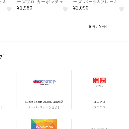
ュ&ワ
ーズプロ カーボンチェー
ーズ パーツ&ブレーキク
-4メン
ンスプレー ウエット 10
リーナー 840ml PB-30
¥1,980
¥2,090
0ml EP-2メンテナンス
メンテナンス クリーナー
ウエットタイプ潤滑剤
9
9
件 /
件中
プ
Super Sports XEBIO &mall店
ユニクロ
ト
スーパースポーツゼビオ
ユニクロ