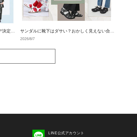
デ決定
サンダルに靴下はダサい？おかしく見えない合わ
せ方の黄金法則と男女別おすすめコーデ
2026/8/7
LINE公式アカウント