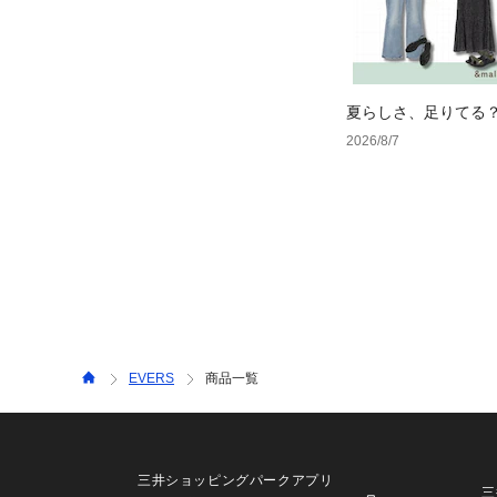
夏らしさ、足りてる
ーデ4選
2026/8/7
EVERS
商品一覧
三井ショッピングパークアプリ
三