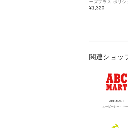
ーズプラス ポリシ
ックス 300ml PS
¥1,320
テナンス ワックス
関連ショッ
ABC-MART
エービーシー・マー