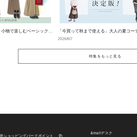
？小物で楽しむベーシックコ
「今買って秋まで使える」大人の夏コー
版！男女別正解スタイルとNGな着こなし
2026/8/7
特集をもっと見る
&mallデスク
井ショッピングパークポイント