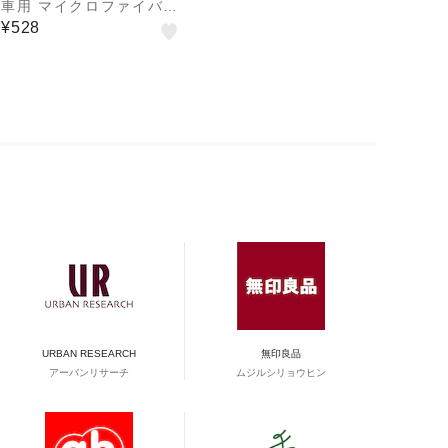
車用 マイクロファイバー
クロス 2枚入 SF-2
¥528
URBAN RESEARCH
無印良品
アーバンリサーチ
ムジルシリョウヒン