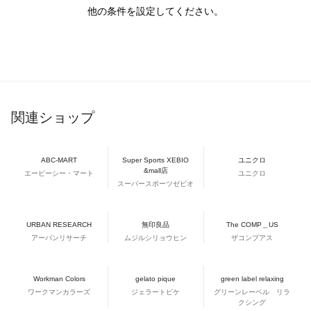
他の条件を設定してください。
関連ショップ
ABC-MART
Super Sports XEBIO
ユニクロ
&mall店
エービーシー・マート
ユニクロ
スーパースポーツゼビオ
URBAN RESEARCH
無印良品
The COMP＿US
アーバンリサーチ
ムジルシリョウヒン
ザコンプアス
Workman Colors
gelato pique
green label relaxing
ワークマンカラーズ
ジェラートピケ
グリーンレーベル リラ
クシング