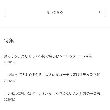
もっと見る
特集
夏らしさ、足りてる？小物で楽しむベーシックコーデ4選
2026/8/7
「今買って秋まで使える」大人の夏コーデ決定版！男女別正解ス
タイルとNGな着こなし
2026/8/7
サンダルに靴下はダサい？おかしく見えない合わせ方の黄金法則
と男女別おすすめコーデ
2026/8/7