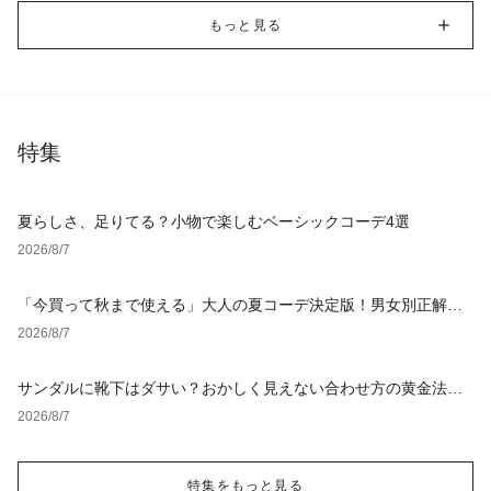
もっと見る
特集
夏らしさ、足りてる？小物で楽しむベーシックコーデ4選
2026/8/7
「今買って秋まで使える」大人の夏コーデ決定版！男女別正解ス
タイルとNGな着こなし
2026/8/7
サンダルに靴下はダサい？おかしく見えない合わせ方の黄金法則
と男女別おすすめコーデ
2026/8/7
特集をもっと見る