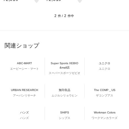
ー ボトルホルダー 浮か
ー ボトルホルダー 浮か
せる収納 お風呂 浮かせ
せる収納 お風呂 浮かせ
る お風呂場 シートフッ
る お風呂場 シートフッ
ク
ク
2
2
件 /
件中
関連ショップ
ABC-MART
Super Sports XEBIO
ユニクロ
&mall店
エービーシー・マート
ユニクロ
スーパースポーツゼビオ
URBAN RESEARCH
無印良品
The COMP＿US
アーバンリサーチ
ムジルシリョウヒン
ザコンプアス
ハンズ
SHIPS
Workman Colors
ハンズ
シップス
ワークマンカラーズ