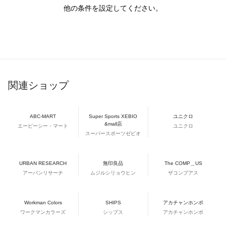
他の条件を設定してください。
関連ショップ
ABC-MART
Super Sports XEBIO
ユニクロ
&mall店
エービーシー・マート
ユニクロ
スーパースポーツゼビオ
URBAN RESEARCH
無印良品
The COMP＿US
アーバンリサーチ
ムジルシリョウヒン
ザコンプアス
Workman Colors
SHIPS
アカチャンホンポ
ワークマンカラーズ
シップス
アカチャンホンポ