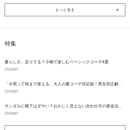
もっと見る
特集
夏らしさ、足りてる？小物で楽しむベーシックコーデ4選
2026/8/7
「今買って秋まで使える」大人の夏コーデ決定版！男女別正解ス
タイルとNGな着こなし
2026/8/7
サンダルに靴下はダサい？おかしく見えない合わせ方の黄金法則
と男女別おすすめコーデ
2026/8/7