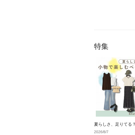
特集
夏らしさ、足りてる
ーデ4選
2026/8/7