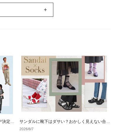
デ決定
サンダルに靴下はダサい？おかしく見えない合わ
せ方の黄金法則と男女別おすすめコーデ
2026/8/7