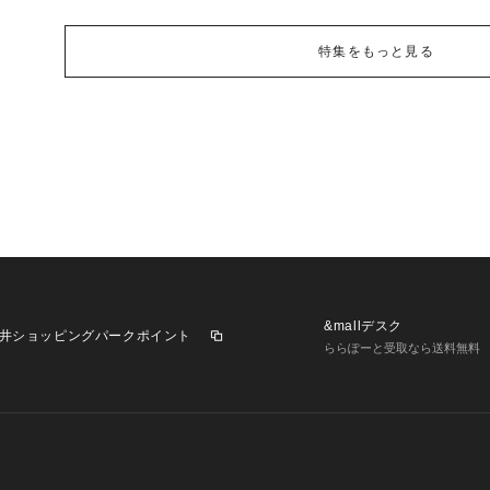
特集をもっと見る
&mallデスク
井ショッピングパークポイント
ららぽーと受取なら送料無料