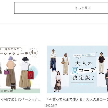
もっと見る
？小物で楽しむベーシックコ
「今買って秋まで使える」大人の夏コー
版！男女別正解スタイルとNGな着こなし
2026/8/7