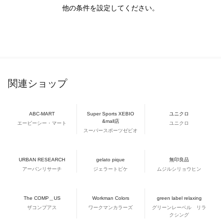
他の条件を設定してください。
関連ショップ
ABC-MART
Super Sports XEBIO
ユニクロ
&mall店
エービーシー・マート
ユニクロ
スーパースポーツゼビオ
URBAN RESEARCH
gelato pique
無印良品
アーバンリサーチ
ジェラートピケ
ムジルシリョウヒン
The COMP＿US
Workman Colors
green label relaxing
ザコンプアス
ワークマンカラーズ
グリーンレーベル リラ
クシング