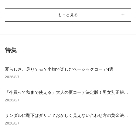
もっと見る
特集
夏らしさ、足りてる？小物で楽しむベーシックコーデ4選
2026/8/7
「今買って秋まで使える」大人の夏コーデ決定版！男女別正解ス
タイルとNGな着こなし
2026/8/7
サンダルに靴下はダサい？おかしく見えない合わせ方の黄金法則
と男女別おすすめコーデ
2026/8/7