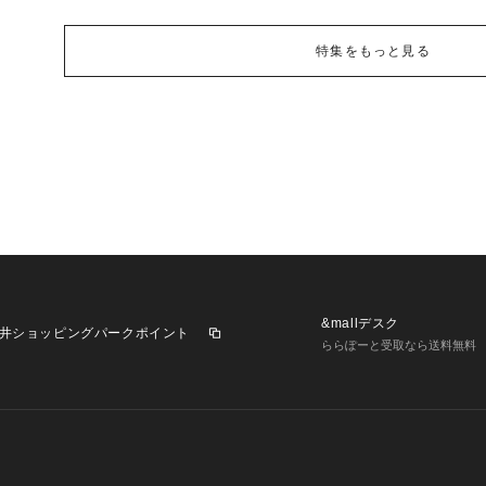
特集をもっと見る
&mallデスク
井ショッピングパークポイント
ららぽーと受取なら送料無料