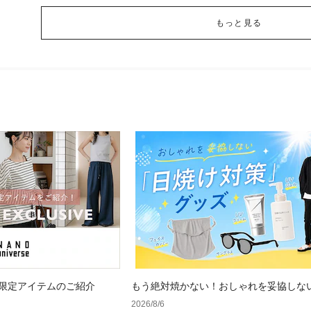
もっと見る
 WEB限定アイテムのご紹介
もう絶対焼かない！おしゃれを妥協しな
け対策」グッズ
2026/8/6