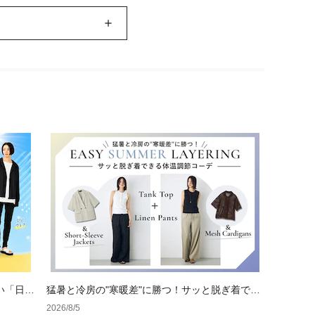
い「日焼
猛暑と冷房の"寒暖差"に勝つ！サッと脱ぎ着でき
る体温調節コーデ
2026/8/5