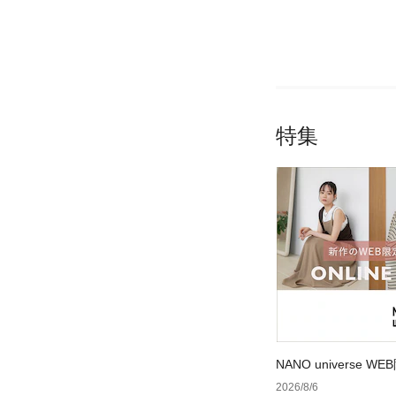
特集
NANO universe
2026/8/6