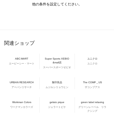
他の条件を設定してください。
関連ショップ
ABC-MART
Super Sports XEBIO
ユニクロ
&mall店
エービーシー・マート
ユニクロ
スーパースポーツゼビオ
URBAN RESEARCH
無印良品
The COMP＿US
アーバンリサーチ
ムジルシリョウヒン
ザコンプアス
Workman Colors
gelato pique
green label relaxing
ワークマンカラーズ
ジェラートピケ
グリーンレーベル リラ
クシング