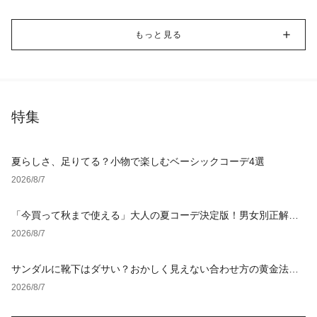
もっと見る
特集
夏らしさ、足りてる？小物で楽しむベーシックコーデ4選
2026/8/7
「今買って秋まで使える」大人の夏コーデ決定版！男女別正解ス
タイルとNGな着こなし
2026/8/7
サンダルに靴下はダサい？おかしく見えない合わせ方の黄金法則
と男女別おすすめコーデ
2026/8/7