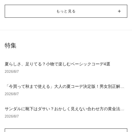
もっと見る
特集
夏らしさ、足りてる？小物で楽しむベーシックコーデ4選
2026/8/7
「今買って秋まで使える」大人の夏コーデ決定版！男女別正解ス
タイルとNGな着こなし
2026/8/7
サンダルに靴下はダサい？おかしく見えない合わせ方の黄金法則
と男女別おすすめコーデ
2026/8/7