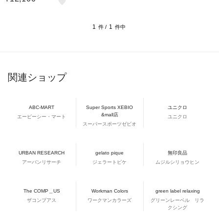
1
1
件 /
件中
関連ショップ
ABC-MART
Super Sports XEBIO
ユニクロ
&mall店
エービーシー・マート
ユニクロ
スーパースポーツゼビオ
URBAN RESEARCH
gelato pique
無印良品
アーバンリサーチ
ジェラートピケ
ムジルシリョウヒン
The COMP＿US
Workman Colors
green label relaxing
ザコンプアス
ワークマンカラーズ
グリーンレーベル リラ
クシング