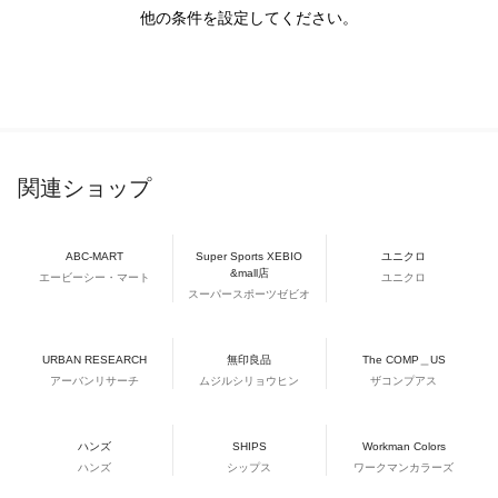
他の条件を設定してください。
関連ショップ
ABC-MART
Super Sports XEBIO
ユニクロ
&mall店
エービーシー・マート
ユニクロ
スーパースポーツゼビオ
URBAN RESEARCH
無印良品
The COMP＿US
アーバンリサーチ
ムジルシリョウヒン
ザコンプアス
ハンズ
SHIPS
Workman Colors
ハンズ
シップス
ワークマンカラーズ