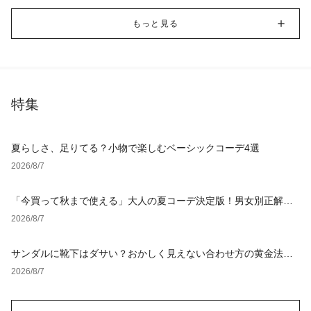
もっと見る
特集
夏らしさ、足りてる？小物で楽しむベーシックコーデ4選
2026/8/7
「今買って秋まで使える」大人の夏コーデ決定版！男女別正解ス
タイルとNGな着こなし
2026/8/7
サンダルに靴下はダサい？おかしく見えない合わせ方の黄金法則
と男女別おすすめコーデ
2026/8/7