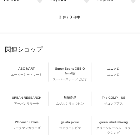
3
3
件 /
件中
関連ショップ
ABC-MART
Super Sports XEBIO
ユニクロ
&mall店
エービーシー・マート
ユニクロ
スーパースポーツゼビオ
URBAN RESEARCH
無印良品
The COMP＿US
アーバンリサーチ
ムジルシリョウヒン
ザコンプアス
Workman Colors
gelato pique
green label relaxing
ワークマンカラーズ
ジェラートピケ
グリーンレーベル リラ
クシング