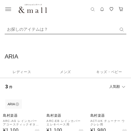
お探しのアイテムは？
ARIA
レディース
メンズ
キッズ・ベビー
3
人気順
件
ARIA
島村楽器
島村楽器
島村楽器
ARC-AG レインカバー
ARC-EB レインカバー
ACT-UK チューナー ウ
アコースティックギター
エレキベース用
クレレ用
用
¥1,100
¥1,100
¥1,980