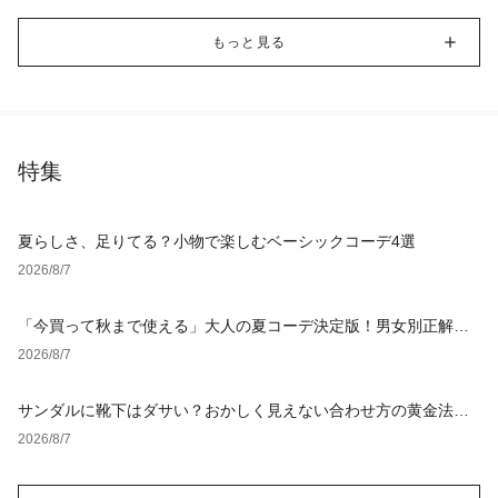
もっと見る
特集
夏らしさ、足りてる？小物で楽しむベーシックコーデ4選
2026/8/7
「今買って秋まで使える」大人の夏コーデ決定版！男女別正解ス
タイルとNGな着こなし
2026/8/7
サンダルに靴下はダサい？おかしく見えない合わせ方の黄金法則
と男女別おすすめコーデ
2026/8/7