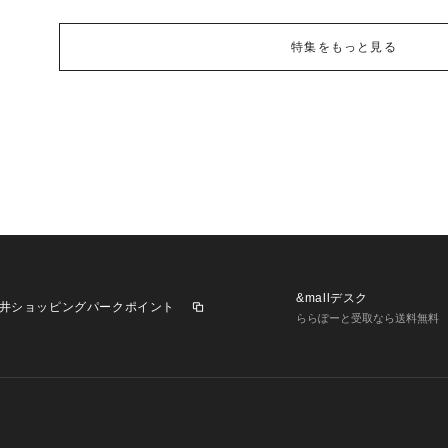
特集をもっと見る
&mallデスク
井ショッピングパークポイント
ららぽーと受取なら送料無料