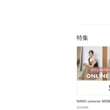
特集
NANO universe
2026/8/6