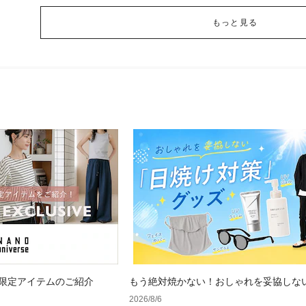
もっと見る
 WEB限定アイテムのご紹介
もう絶対焼かない！おしゃれを妥協しな
け対策」グッズ
2026/8/6