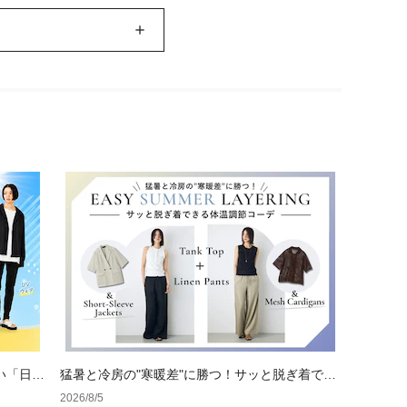
い「日焼
猛暑と冷房の"寒暖差"に勝つ！サッと脱ぎ着でき
る体温調節コーデ
2026/8/5