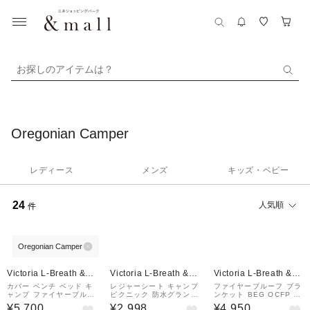
お探しのアイテムは？
Oregonian Camper
レディース
メンズ
キッズ・ベビー
24
人気順
件
Oregonian Camper
Victoria L-Breath &m
Victoria L-Breath &m
Victoria L-Breath &m
all店
all店
all店
カバー ベンチ ベッド キ
レジャーシート キャンプ
ファイヤープルーフ ブラ
ャンプ ファイヤープルー
ピクニック 防水グランド
ンケット BEG OCFP 5
フ コットカバー R ヘッ
シート Mサイズ フィッ
11 BO
¥5,700
¥2,998
¥4,950