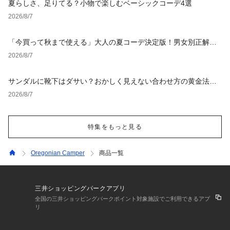
夏らしさ、足りてる？小物で楽しむベーシックコーデ4選
2026/8/7
「今買って秋まで使える」大人の夏コーデ決定版！男女別正解ス
タイルとNGな着こなし
2026/8/7
サンダルに靴下はダサい？おかしく見えない合わせ方の黄金法則
と男女別おすすめコーデ
2026/8/7
特集をもっと見る
Oregonian Camper
商品一覧
三井ショッピングパークアプリ
全国の三井ショッピングパークポイント対象施設でご利用できるアプ
リ