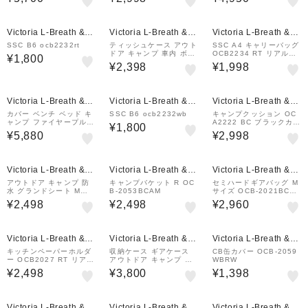
ジホッグ OCFP 015 HG
シュアイカモ OCB 225
難燃 アウトドア
1fe
Victoria L-Breath &m
Victoria L-Breath &m
Victoria L-Breath &m
all店
all店
all店
SSC B6 ocb2232rt
ティッシュケース アウト
SSC A4 キャリーバッグ
ドア キャンプ 車内 ボッ
OCB2234 RT リアルツ
¥1,800
クスティッシュケース O
リー 収納 グリル 焚き火
¥2,398
¥1,998
CB928SG
台 小物 キャンプ アウト
ドア
Victoria L-Breath &m
Victoria L-Breath &m
Victoria L-Breath &m
all店
all店
all店
カバー ベンチ ベッド キ
SSC B6 ocb2232wb
キャンプクッション OC
ャンプ ファイヤープルー
A2222 BC ブラックカモ
¥1,800
フ コットカバー R コヨ
撥水加工 ソロキャンプ
¥5,880
¥2,998
ーテ OCFP 015 CY 難
アウトドア
燃 アウトドア
Victoria L-Breath &m
Victoria L-Breath &m
Victoria L-Breath &m
all店
all店
all店
アウトドア キャンプ 防
キャンプバケット R OC
セミハードギアバッグ M
水 グランドシート Mサ
B-2053BCAM
サイズ OCB-2021BCA
イズ OCB2251SG
M
¥2,498
¥2,498
¥2,960
Victoria L-Breath &m
Victoria L-Breath &m
Victoria L-Breath &m
all店
all店
all店
キッチンペーパーホルダ
収納ケース ギアケース
CB缶カバー OCB-2059
ー OCB2027 RT リアル
アウトドア キャンプ セ
WBRW
ツリー キッチンペーパー
ミハードギアバッグ Lサ
¥2,498
¥3,800
¥1,398
収納 キッチン キャンプ
イズ OCB2040SG
アウトドア
Victoria L-Breath &m
Victoria L-Breath &m
Victoria L-Breath &m