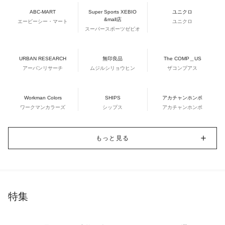
ABC-MART
Super Sports XEBIO
ユニクロ
&mall店
エービーシー・マート
ユニクロ
スーパースポーツゼビオ
URBAN RESEARCH
無印良品
The COMP＿US
アーバンリサーチ
ムジルシリョウヒン
ザコンプアス
Workman Colors
SHIPS
アカチャンホンポ
ワークマンカラーズ
シップス
アカチャンホンポ
もっと見る
特集