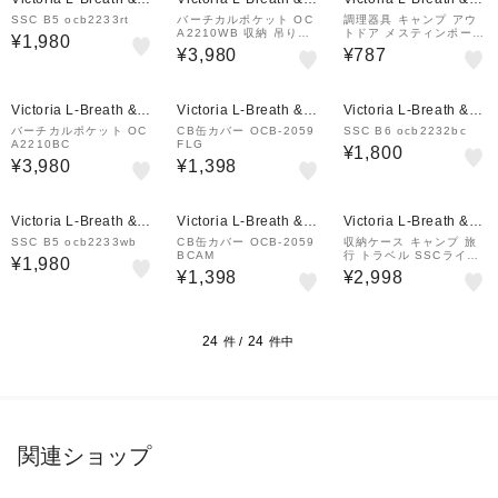
all店
all店
all店
SSC B5 ocb2233rt
バーチカルポケット OC
調理器具 キャンプ アウ
A2210WB 収納 吊り下
トドア メスティンポーチ
¥1,980
げ 小物入れ
S OCB-808FLG
¥3,980
¥787
Victoria L-Breath &m
Victoria L-Breath &m
Victoria L-Breath &m
all店
all店
all店
バーチカルポケット OC
CB缶カバー OCB-2059
SSC B6 ocb2232bc
A2210BC
FLG
¥1,800
¥3,980
¥1,398
Victoria L-Breath &m
Victoria L-Breath &m
Victoria L-Breath &m
all店
all店
all店
SSC B5 ocb2233wb
CB缶カバー OCB-2059
収納ケース キャンプ 旅
BCAM
行 トラベル SSCライト
¥1,980
タフパック3 OCB2308
¥1,398
¥2,998
BC
24
24
件 /
件中
関連ショップ