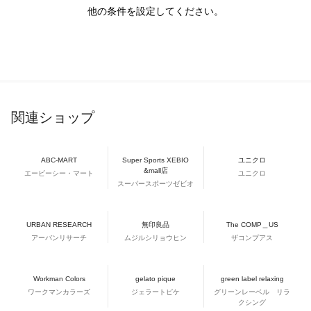
他の条件を設定してください。
関連ショップ
ABC-MART
Super Sports XEBIO
ユニクロ
&mall店
エービーシー・マート
ユニクロ
スーパースポーツゼビオ
URBAN RESEARCH
無印良品
The COMP＿US
アーバンリサーチ
ムジルシリョウヒン
ザコンプアス
Workman Colors
gelato pique
green label relaxing
ワークマンカラーズ
ジェラートピケ
グリーンレーベル リラ
クシング