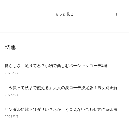
もっと見る
特集
夏らしさ、足りてる？小物で楽しむベーシックコーデ4選
2026/8/7
「今買って秋まで使える」大人の夏コーデ決定版！男女別正解ス
タイルとNGな着こなし
2026/8/7
サンダルに靴下はダサい？おかしく見えない合わせ方の黄金法則
と男女別おすすめコーデ
2026/8/7