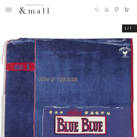
1
/
7