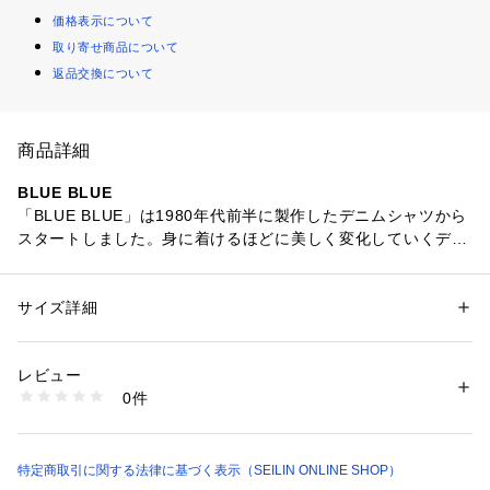
価格表示について
取り寄せ商品について
返品交換について
商品詳細
BLUE BLUE
「BLUE BLUE」は1980年代前半に製作したデニムシャツから
スタートしました。身に着けるほどに美しく変化していくデニ
ムとインディゴブルーに拘り、素朴でベーシックな究極のデイ
リーウェアを追求しています。
サイズ詳細
性別：
レディース
メンズ
カテゴリー：
生活雑貨
 ＞ 
雑貨・花
 ＞ 
その他雑貨・花
素材：綿100%
生産国：日本
レビュー
商品番号：
6270000000013 
（モール）
0件
1005655 （ショップ）
特定商取引に関する法律に基づく表示（SEILIN ONLINE SHOP）